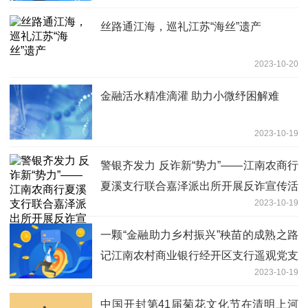
丝路通江海，巡礼江苏“海丝”遗产
2023-10-20
金融活水精准滴灌 助力小微纾困解难
2023-10-19
警银齐发力 反诈新“势力”——江南农商行
夏溪支行联合嘉泽派出所开展反诈宣传活
2023-10-19
动
一颗“金融助力乡村振兴”秧苗的成熟之路
记江南农村商业银行经开区支行遥观党支
2023-10-19
部与渔庄村委
中国开封第41届菊花文化节在清明上河