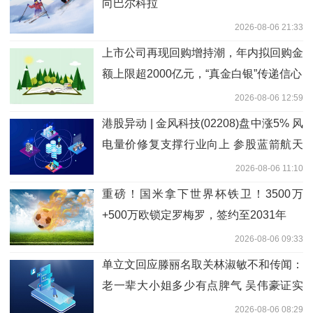
向巴尔科拉
2026-08-06 21:33
上市公司再现回购增持潮，年内拟回购金
额上限超2000亿元，“真金白银”传递信心
2026-08-06 12:59
港股异动 | 金风科技(02208)盘中涨5% 风
电量价修复支撑行业向上 参股蓝箭航天
或受益商业航天催化 观察
2026-08-06 11:10
重磅！国米拿下世界杯铁卫！3500万
+500万欧锁定罗梅罗，签约至2031年
2026-08-06 09:33
单立文回应滕丽名取关林淑敏不和传闻：
老一辈大小姐多少有点脾气 吴伟豪证实
周嘉洛林凯恩交情不错
2026-08-06 08:29