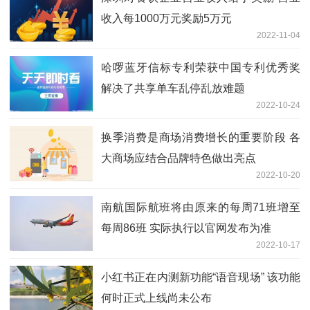
收入每1000万元奖励5万元
2022-11-04
哈啰蓝牙信标专利荣获中国专利优秀奖
解决了共享单车乱停乱放难题
2022-10-24
换季消费是商场消费增长的重要阶段 各
大商场应结合品牌特色做出亮点
2022-10-20
南航国际航班将由原来的每周71班增至
每周86班 实际执行以官网发布为准
2022-10-17
小红书正在内测新功能“语音现场” 该功能
何时正式上线尚未公布