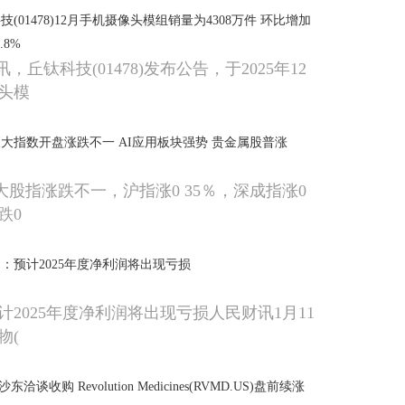
(01478)12月手机摄像头模组销量为4308万件 环比增加
.8%
，丘钛科技(01478)发布公告，于2025年12
头模
三大指数开盘涨跌不一 AI应用板块强势 贵金属股普涨
大股指涨跌不一，沪指涨0 35％，深成指涨0
跌0
：预计2025年度净利润将出现亏损
2025年度净利润将出现亏损人民财讯1月11
物(
洽谈收购 Revolution Medicines(RVMD.US)盘前续涨