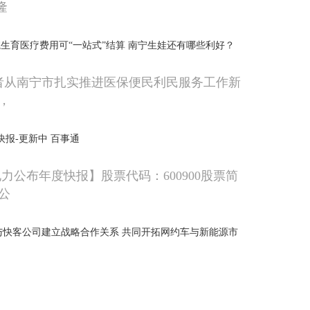
隆
生育医疗费用可“一站式”结算 南宁生娃还有哪些利好？
记者从南宁市扎实推进医保便民利民服务工作新
，
快报-更新中 百事通
江电力公布年度快报】股票代码：600900股票简
公
3)与快客公司建立战略合作关系 共同开拓网约车与新能源市