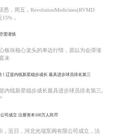
，周五，RevolutionMedicines(RVMD
近15%，
空需谨慎
心板块核心龙头的单边行情，原以为会滞涨
直未
期！辽篮内线新星稳步成长 最具进步球员排名第三
篮内线新星稳步成长最具进步球员排名第三,
宁
公司成立 注册资本100万人民币
显示，近日，河北光瑞泵阀有限公司成立，法