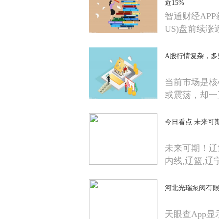
近15%
智通财经APP获悉
US)盘前续涨
A股行情复杂，多
当前市场是核
或震荡，却一
今日看点:未来可
未来可期！辽
内线,辽篮,辽
河北光瑞泵阀有限
天眼查App