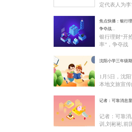
定代表人为李
焦点快播：银行理
争夺战...
银行理财“开
率”，争夺战
沈阳小学三年级期
1月5日，沈
本地文旅宣传
记者：可靠消息
记者：可靠消
训,刘彬彬,前