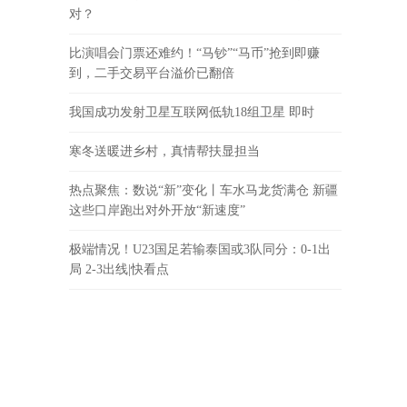
对？
比演唱会门票还难约！“马钞”“马币”抢到即赚
到，二手交易平台溢价已翻倍
我国成功发射卫星互联网低轨18组卫星 即时
寒冬送暖进乡村，真情帮扶显担当
热点聚焦：数说“新”变化丨车水马龙货满仓 新疆
这些口岸跑出对外开放“新速度”
极端情况！U23国足若输泰国或3队同分：0-1出
局 2-3出线|快看点