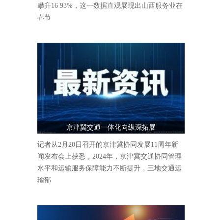
攀升16 93%，这一数据直观展现出山西服务业在
春节
京津冀交通一体化向纵深拓展
记者从2月20日召开的京津冀协同发展11周年新
闻发布会上获悉，2024年，京津冀交通协同管理
水平和运输服务保障能力不断提升，三地交通运
输部