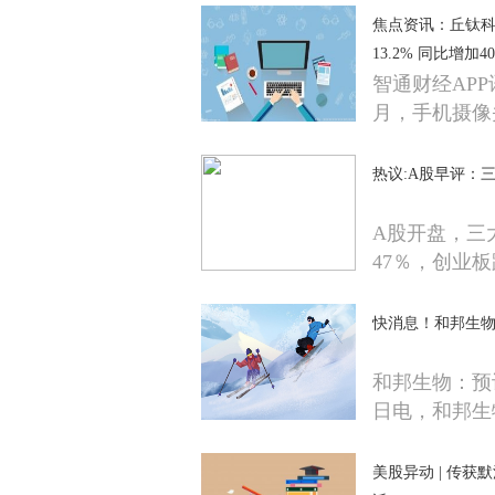
焦点资讯：丘钛科技
13.2% 同比增加40
智通财经APP讯
月，手机摄像
热议:A股早评：
A股开盘，三
47％，创业板
快消息！和邦生物
和邦生物：预计
日电，和邦生
美股异动 | 传获默沙东