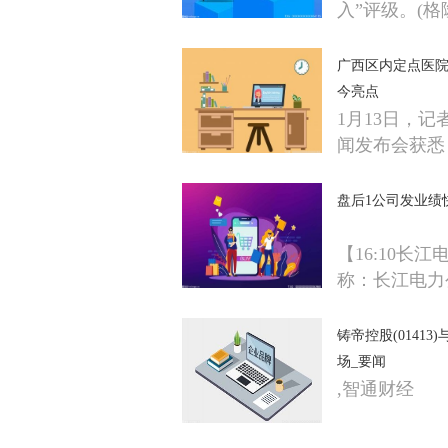
入”评级。(格
广西区内定点医院
今亮点
1月13日，
闻发布会获悉
盘后1公司发业绩
【16:10长
称：长江电力
铸帝控股(0141
场_要闻
,智通财经