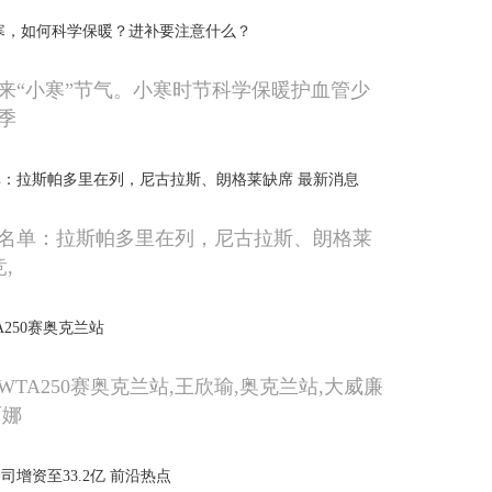
寒，如何科学保暖？进补要注意什么？
来“小寒”节气。小寒时节科学保暖护血管少
季
：拉斯帕多里在列，尼古拉斯、朗格莱缺席 最新消息
名单：拉斯帕多里在列，尼古拉斯、朗格莱
,
250赛奥克兰站
TA250赛奥克兰站,王欣瑜,奥克兰站,大威廉
丽娜
增资至33.2亿 前沿热点