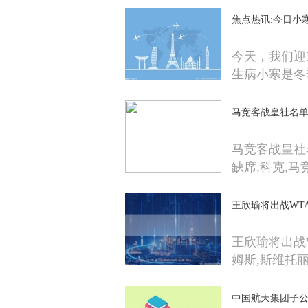
焦点热讯:今日小
今天，我们迎
生病小寒是冬
马竞客战皇社名单
马竞客战皇社
缺席,科克,马竞
王欣瑜将出战WTA
王欣瑜将出战W
姆斯,斯维托
中国航天集团子公司