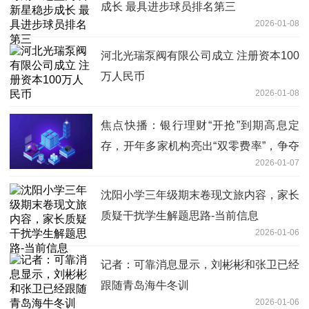
成长 最具进步球员排名第三
2026-01-08
河北光瑞泵阀有限公司成立 注册资本100
万人民币
2026-01-08
焦点快播：银行理财“开抢”到期高息定
存，开年多家机构亮出“双零费率”，争夺
2026-01-07
战还会加剧
沈阳小学三年级期末卷现文旅内容，家长
质疑干扰学生解题思路-当前信息
2026-01-06
记者：可靠消息显示，刘彬彬和张卫已经
跟随青岛海牛冬训
2026-01-06