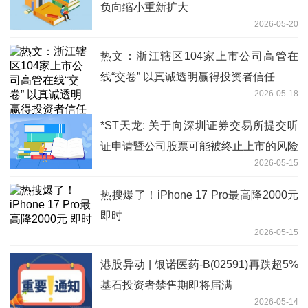
负向缩小重新扩大
2026-05-20
热文：浙江辖区104家上市公司高管在
线“交卷” 以真诚透明赢得投资者信任
2026-05-18
*ST天龙: 关于向深圳证券交易所提交听
证申请暨公司股票可能被终止上市的风险
2026-05-15
提示公告 速讯
热搜爆了！iPhone 17 Pro最高降2000元
即时
2026-05-15
港股异动 | 银诺医药-B(02591)再跌超5%
基石投资者禁售期即将届满
2026-05-14