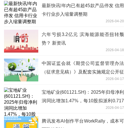
最新快讯!年内已有超45款产品停发 信用
卡行业步入缩量调整期
2026-04-20
六年亏损3.2亿元 滨海能源能否扭转颓
势？ 新资讯
2026-04-18
中国证监会就《期货公司监督管理办法
（征求意见稿）》及配套实施规定公开征
2026-04-17
求意见
宝地矿业(601121.SH)：2025年归母净利
润同比增加1.47%，每10股拟派利0.717
2026-04-17
元|观天下
腾讯发布AI创作平台WorkRally，成本可