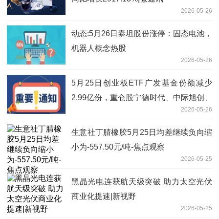
2026-05-26
动态:5月26日泰坦股份涨停：固态电池，
机器人概念热股
2026-05-26
5月25日创业板ETF广发基金份额减少
2.99亿份，重仓股宁德时代、中际旭创、
2026-05-26
新易盛
生意社丁腈橡胶5月25日均差继续负向缩
小为-557.50元/吨-焦点观察
2026-05-25
黑晶光电连获航天级突破 助力太空光伏
商业化提速|新视野
2026-05-25