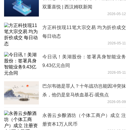
双重喜悦 | 西汉姆联新闻
2026-05-12
方正科技现11笔大宗交易 均为折价成交
每日动态
2026-05-11
今日讯！美湖股份：签署具身智能业务
9.43亿元合同
2026-05-11
巴尔韦德是罪人？十年战功岂能因冲突抹
杀，他仍是皇马铁血基石-观焦点
2026-05-09
永善云乡酿酒坊（个体工商户）成立 注
册资本1万人民币