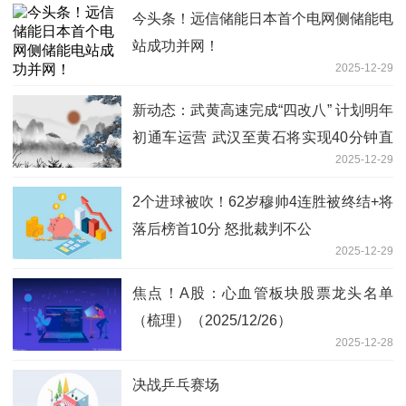
今头条！远信储能日本首个电网侧储能电
站成功并网！
2025-12-29
新动态：武黄高速完成“四改八” 计划明年
初通车运营 武汉至黄石将实现40分钟直
2025-12-29
达
2个进球被吹！62岁穆帅4连胜被终结+将
落后榜首10分 怒批裁判不公
2025-12-29
焦点！A股：心血管板块股票龙头名单
（梳理）（2025/12/26）
2025-12-28
决战乒乓赛场