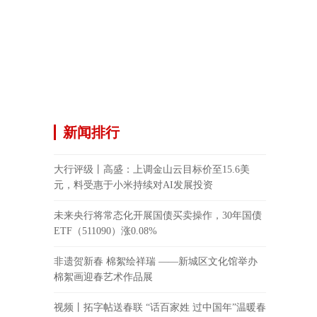
新闻排行
大行评级丨高盛：上调金山云目标价至15.6美
元，料受惠于小米持续对AI发展投资
未来央行将常态化开展国债买卖操作，30年国债
ETF（511090）涨0.08%
非遗贺新春 棉絮绘祥瑞 ——新城区文化馆举办
棉絮画迎春艺术作品展
视频丨拓字帖送春联 “话百家姓 过中国年”温暖春