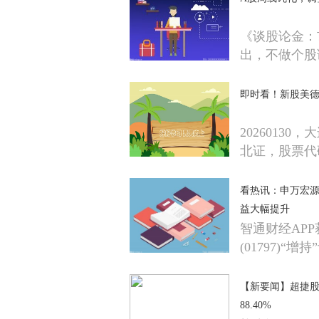
《谈股论金：
出，不做个股
即时看！新股美德
2026013
北证，股票代
看热讯：申万宏源：
益大幅提升
智通财经AP
(01797)“增持
【新要闻】超捷股份(
88.40%