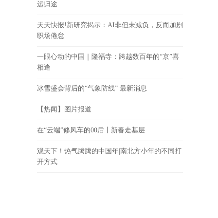
运归途
天天快报!新研究揭示：AI非但未减负，反而加剧
职场倦怠
一眼心动的中国｜隆福寺：跨越数百年的“京”喜
相逢
冰雪盛会背后的“气象防线” 最新消息
【热闻】图片报道
在“云端”修风车的00后丨新春走基层
观天下！热气腾腾的中国年|南北方小年的不同打
开方式