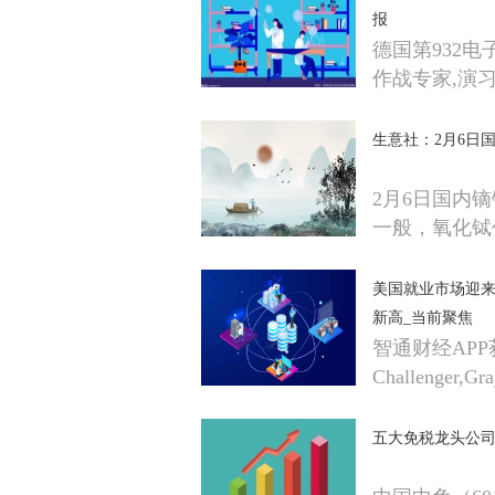
报
德国第932
作战专家,演习
生意社：2月6日
2月6日国内
一般，氧化铽
美国就业市场迎来
新高_当前聚焦
智通财经AP
Challenger,G
五大免税龙头公司（2