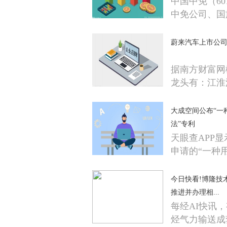
中国中免（6
中免公司、国
蔚来汽车上市公司
据南方财富网
龙头有：江淮
大成空间公布“一
法”专利
天眼查APP
申请的“一种
今日快看!博隆技
推进并办理相...
每经AI快讯
烃气力输送成