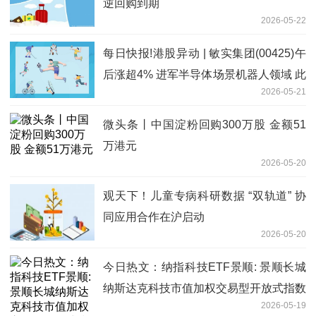
逆回购到期
2026-05-22
每日快报!港股异动 | 敏实集团(00425)午
后涨超4% 进军半导体场景机器人领域 此
2026-05-21
前与绿的谐波合作机器人关节模块
微头条丨中国淀粉回购300万股 金额51
万港元
2026-05-20
观天下！儿童专病科研数据 “双轨道” 协
同应用合作在沪启动
2026-05-20
今日热文：纳指科技ETF景顺: 景顺长城
纳斯达克科技市值加权交易型开放式指数
2026-05-19
证券投资基金（QDII）二级市场交易价格