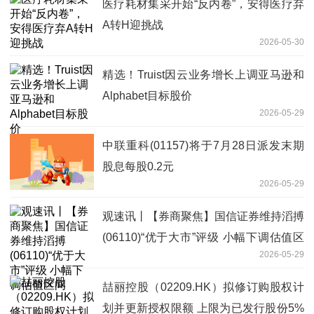
医疗耗材集采开始“反内卷”，安得医疗弃
A转H迎挑战
2026-05-30
精选！Truist因云业务增长上调亚马逊和
Alphabet目标股价
2026-05-29
中联重科(01157)将于7月28日派发末期
股息每股0.2元
2026-05-29
观速讯丨【券商聚焦】国信证券维持滔搏
(06110)“优于大市”评级 小幅下调估值区
2026-05-29
间
喆丽控股（02209.HK）拟修订购股权计
划并更新授权限额 上限为已发行股份5%