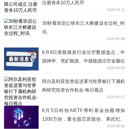
注册资本10万人民币
2026-06-11
30秒看崇启公铁长江大桥建设全过程_时
讯
2026-06-09
6月9日港股煤炭行业沽空数据盘点，中
国神华、兖矿能源、中煤能源沽空金额位
2026-06-09
居行业前三_今日报
阿尔及利亚投资促进署与世界银行下属机
构研究投资合作机会-每日视点
2026-06-07
6月5日科创AIETF博时基金份额增加
1200万份，重仓股芯原股份、寒武纪、
2026-06-06
澜起科技