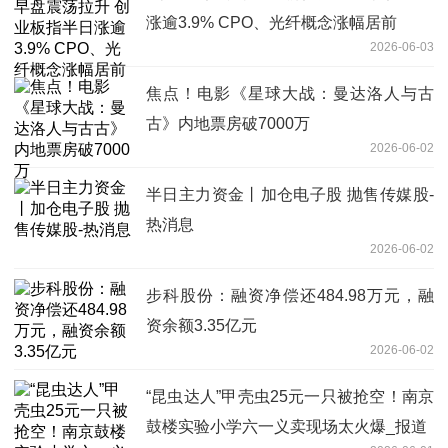
涨逾3.9% CPO、光纤概念涨幅居前
2026-06-03
焦点！电影《星球大战：曼达洛人与古
古》内地票房破7000万
2026-06-02
半日主力资金丨加仓电子股 抛售传媒股-
热消息
2026-06-02
步科股份：融资净偿还484.98万元，融
资余额3.35亿元
2026-06-02
“昆虫达人”甲壳虫25元一只被抢空！南京
鼓楼实验小学六一义卖现场太火爆_报道