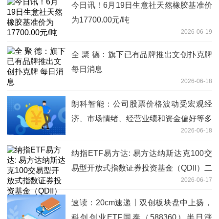
今日讯！6月19日生意社天然橡胶基准价
为17700.00元/吨
2026-06-19
全 聚 德：旗下已有品牌推出文创扑克牌
每日消息
2026-06-18
朗科智能：公司股票价格波动受宏观经
济、市场情绪、经营业绩和资金偏好等多
2026-06-18
重因素影响-观速讯
纳指ETF易方达: 易方达纳斯达克100交
易型开放式指数证券投资基金（QDII）二
2026-06-17
级市场交易价格溢价风险提示公告
速读：20cm速递丨双创板块盘中上扬，
科创创业ETF国泰（588360）半日涨