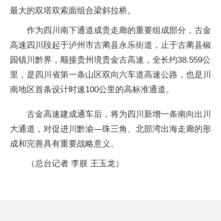
最大的双塔双索面组合梁斜拉桥。
作为四川南下通道成贵走廊的重要组成部分，古金
高速四川段起于泸州市古蔺县永乐街道，止于古蔺县椒
园镇川黔界，顺接贵州境贵金古高速，全长约38.559公
里，是四川省第一条山区双向六车道高速公路，也是川
南地区首条设计时速100公里的高标准通道。
古金高速建成通车后，将为四川新增一条南向出川
大通道，对促进川黔渝—珠三角、北部湾出海走廊的形
成和完善具有重要战略意义。
（总台记者 李朕 王玉龙）