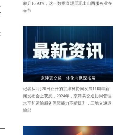
攀升16 93%，这一数据直观展现出山西服务业在
只
春节
何
支
京津冀交通一体化向纵深拓展
记者从2月20日召开的京津冀协同发展11周年新
闻发布会上获悉，2024年，京津冀交通协同管理
水平和运输服务保障能力不断提升，三地交通运
输部