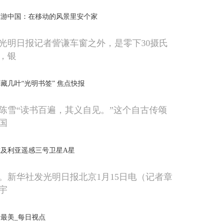
车游中国：在移动的风景里安个家
光明日报记者訾谦车窗之外，是零下30摄氏
，银
藏几叶“光明书签” 焦点快报
陈雪“读书百遍，其义自见。”这个自古传颂
国
及利亚遥感三号卫星A星
。新华社发光明日报北京1月15日电（记者章
宇
最美_每日视点