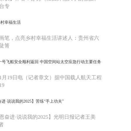
台专
乡村幸福生活
画笔，点亮乡村幸福生活讲述人：贵州省六
陡箐
十号飞船安全顺利返回 中国空间站太空应急行动主要任务
1月19日电（记者章文）据中国载人航天工程
9
进·说说我的2025】苦练“手上功夫”
恩奋进·说说我的2025】光明日报记者王美
者