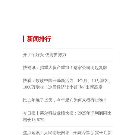
新闻排行
开了个好头 仍需要努力
快资讯：拟重大资产重组！这家公司明起复牌
快看：数读中国开局新活力 | 3个月、10万游客、
1000万增收：冰雪经济让小镇“热”出新高度
比去年晚了19天，今年腊八为何来得有些晚？
今日报丨莱尔科技业绩快报：2025年净利润同比
增长13.67%
焦点短讯！人民论坛网评 | 开局话信心 实干启新