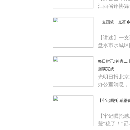
江西省评协舞
一支画笔，点亮
【讲述】一支
盘水市水城区
每日时讯!神舟二
圆满完成
光明日报北京
办公室消息，1
【牢记嘱托 感恩奋
【牢记嘱托感
莹“稳了！”记