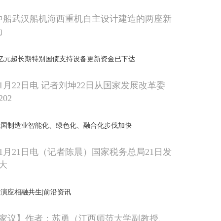
由中船武汉船机海西重机自主设计建造的两座新
动
936亿元超长期特别国债支持设备更新资金已下达
1月22日电 记者刘坤22日从国家发展改革委
02
年我国制造业智能化、绿色化、融合化步伐加快
1月21日电（记者陈晨）国家税务总局21日发
大
演应相融共生|前沿资讯
家议】作者：苏勇（江西师范大学副教授、