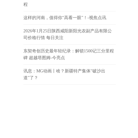
程
这样的河南，值得你“高看一眼”！-视焦点讯
2026年1月25日陕西咸阳新阳光农副产品有限公
司价格行情 每日关注
东契奇创历史最年轻纪录：解锁1500记三分里程
碑 超越塔图姆-今亮点
讯息：MG动画丨啥？新疆特产集体“破沙出
道”了？