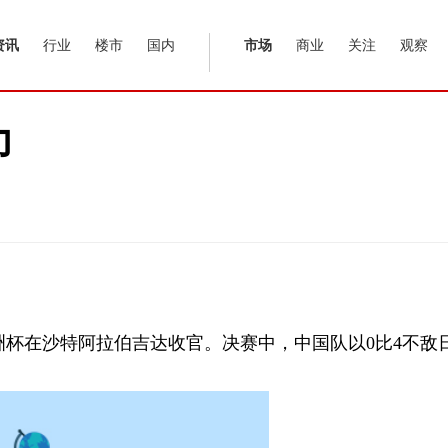
资讯
行业
楼市
国内
市场
商业
关注
观察
力
足亚洲杯在沙特阿拉伯吉达收官。决赛中，中国队以0比4不敌