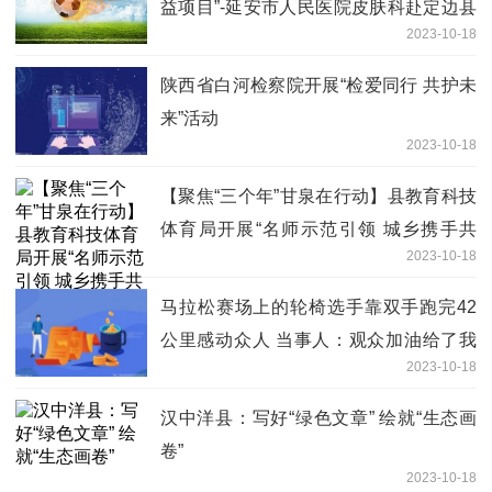
益项目”-延安市人民医院皮肤科赴定边县
2023-10-18
开展义诊巡讲活动
陕西省白河检察院开展“检爱同行 共护未
来”活动
2023-10-18
【聚焦“三个年”甘泉在行动】县教育科技
体育局开展“名师示范引领 城乡携手共
2023-10-18
进”教学大教研活动
马拉松赛场上的轮椅选手靠双手跑完42
公里感动众人 当事人：观众加油给了我
2023-10-18
力量
汉中洋县：写好“绿色文章” 绘就“生态画
卷”
2023-10-18