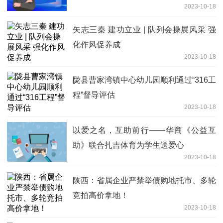
2023-10-18
矢志三秦 建功立业 | 队列会操展风采 强
化作风促养成
2023-10-18
陇县曹家湾镇中心幼儿园顺利通过“316工
程”督导评估
2023-10-18
以爱之名，互助前行——华商《公益互
助》联合扎吉体育为学生送爱心
2023-10-18
陕西：省属企业严禁举债购地托市、多轮
竞拍高价拿地！
2023-10-18