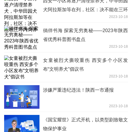
西安一小区将逐户清理禁养犬，中华田园
犬阿拉斯加等在列，社区：决不能在三环
2023-10-18
内饲养
徜徉书海 探索无穷奥秘——2023年陕西
省优秀科普图书盘点
2023-10-18
女童被烈犬撕咬重伤 西安多个小区发
布“文明养犬”倡议书
2023-10-18
涉嫌严重违纪违法！陕西一市通报
2023-10-18
《国宝耀世》正式开机，以类型剧致敬文
物保护事业