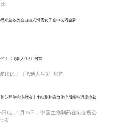
同比
夺得米兰冬奥会自由式滑雪女子空中技巧金牌
0亿！《飞驰人生3》居首
破10亿！《飞驰人生3》居首
贝莫苏拜单抗注射液非小细胞肺癌放化疗后维持适应症获
16日电，2月16日，中国生物制药在港交所公
研发