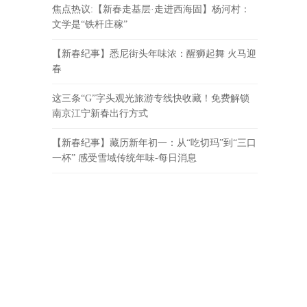
焦点热议:【新春走基层·走进西海固】杨河村：
文学是“铁杆庄稼”
【新春纪事】悉尼街头年味浓：醒狮起舞 火马迎
春
这三条“G”字头观光旅游专线快收藏！免费解锁
南京江宁新春出行方式
【新春纪事】藏历新年初一：从“吃切玛”到“三口
一杯” 感受雪域传统年味-每日消息