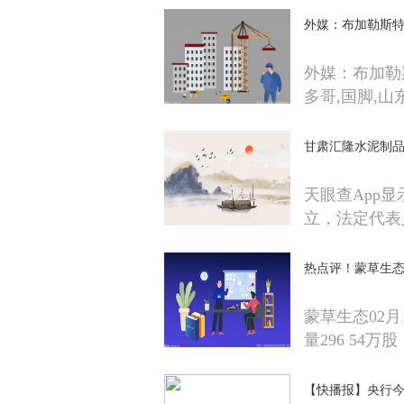
外媒：布加勒斯
外媒：布加勒
多哥,国脚,山
甘肃汇隆水泥制品
天眼查App
立，法定代表
热点评！蒙草生态大
蒙草生态02
量296 54万股
【快播报】央行今