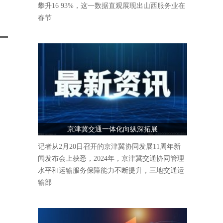
攀升16 93%，这一数据直观展现出山西服务业在
春节
京津冀交通一体化向纵深拓展
记者从2月20日召开的京津冀协同发展11周年新
闻发布会上获悉，2024年，京津冀交通协同管理
水平和运输服务保障能力不断提升，三地交通运
输部