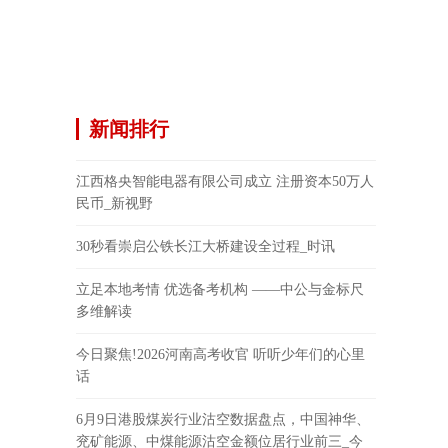
新闻排行
江西格央智能电器有限公司成立 注册资本50万人
民币_新视野
30秒看崇启公铁长江大桥建设全过程_时讯
立足本地考情 优选备考机构 ——中公与金标尺
多维解读
今日聚焦!2026河南高考收官 听听少年们的心里
话
6月9日港股煤炭行业沽空数据盘点，中国神华、
兖矿能源、中煤能源沽空金额位居行业前三_今