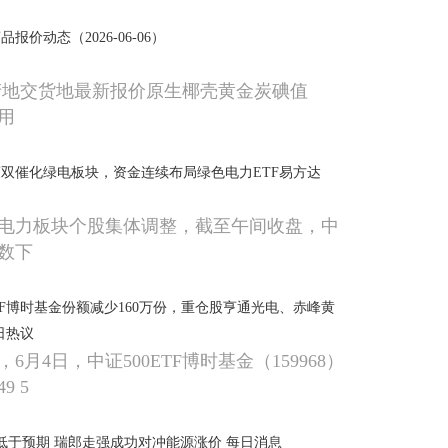
价动态（2026-06-06）
产地交货地最新报价原生椰壳黄金炭碘值
专用
双催化绿电板块，资金连续布局绿色电力ETF易方达
，电力板块个股集体调整，截至午间收盘，中
数下
ETF博时基金份额减少160万份，重仓股亨通光电、赤峰黄
日热议
6月4日，中证500ETF博时基金（159968）
9 5
低于预期 瑞郎走强成功对冲能源涨价 每日消息