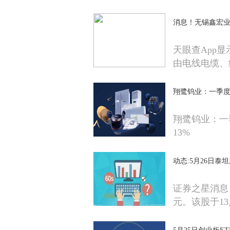
消息！无锡鑫宏
天眼查App
由电线电缆、
翔鹭钨业：一季度归
翔鹭钨业：一季
13%
动态:5月26日
证券之星消息，
元。该股于13