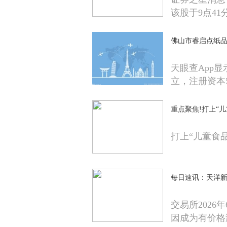
该股于9点41
佛山市睿启点纸品
天眼查App
立，注册资本
重点聚焦!打上“
打上“儿童食
每日速讯：天洋新材(6
交易所202
因成为有价格