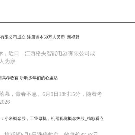
有限公司成立 注册资本50万人民币_新视野
显示，近日，江西格央智能电器有限公司成
人为康
河南高考收官 听听少年们的心里话
落幕，青春不息。6月9日18时15分，随着考
026
停：小米概念股，工业母机，机器视觉概念热股_精彩看点
埃斯顿6月9日涨停收盘，收盘价37 53元。