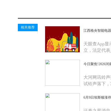
关键词：
许可项目
法定代表人为康正伟
智能家庭
相关推荐
江西格央智能电器
天眼查App
立，法定代表
今日聚焦!2026
大河网讯铃声
试铃声落下，2
6月9日埃斯顿涨
证券之星消息，