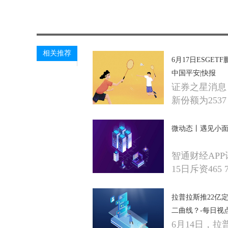
关键词：
财经频道
财经资讯
相关推荐
6月17日ESGE
中国平安|快报
证券之星消息，
新份额为2537
微动态丨遇见小面(02
智通财经APP
15日斥资465 7
拉普拉斯推22亿
二曲线？-每日视
6月14日，拉