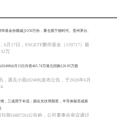
TF鹏华基金份额减少250万份，重仓股宁德时代、贵州茅台、
6月17日，ESGETF鹏华基金（159717）最
 32万
408)6月15日斥资465.74万港元回购126.85万股
讯，遇见小面(02408)发布公告，于2026年6月
4
定增，三成用于补流：困在光伏周期里，半导体能否成第
点
普拉斯(688726)公告称，公司董事会审议通过