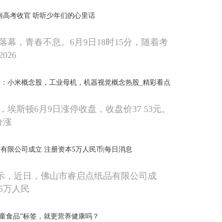
河南高考收官 听听少年们的心里话
落幕，青春不息。6月9日18时15分，随着考
026
停：小米概念股，工业母机，机器视觉概念热股_精彩看点
埃斯顿6月9日涨停收盘，收盘价37 53元。
分涨
有限公司成立 注册资本5万人民币|每日消息
显示，近日，佛山市睿启点纸品有限公司成
5万人民
儿童食品”标签，就更营养健康吗？