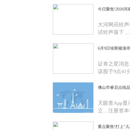
今日聚焦!2026
大河网讯铃声
试铃声落下，2
6月9日埃斯顿涨
证券之星消息，
该股于9点41
佛山市睿启点纸品
天眼查App
立，注册资本
重点聚焦!打上“