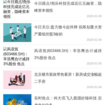
今日观点!尧乐科技完成近亿元融资，隐
峰资本领投
2026-01-06
今日关注:盈方微今起停牌 拟筹划重大资
产重组控股3标的
2026-01-06
风语筑(603466.SH)：辛浩鹰合计减持
3%股份 焦点
2026-01-05
北京楼市新政带热看房！新房成交涨幅超
二手房
2026-01-04
实时焦点：科大讯飞入股团好猫科技 后