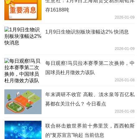
生意社：1月9日上海期货交易所期铅库
存16188吨
2026-01-09
1月9日生物识别板块涨幅达2% 快消息
2026-01-09
每日观察!马贝拉本赛季第二次换帅，中
国球员杜月徵效力该队
2026-01-08
年末调研不收官 高毅、淡水泉等百亿私
募都在关注什么？ 今日看点
2026-01-08
联合杯击败世界前十弗里茨，西西帕斯
的“复苏宣言”响起 当前信息