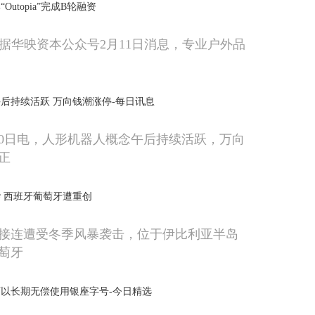
utopia”完成B轮融资
，据华映资本公众号2月11日消息，专业户外品
后持续活跃 万向钱潮涨停-每日讯息
10日电，人形机器人概念午后持续活跃，万向
正
 西班牙葡萄牙遭重创
接连遭受冬季风暴袭击，位于伊比利亚半岛
萄牙
以长期无偿使用银座字号-今日精选