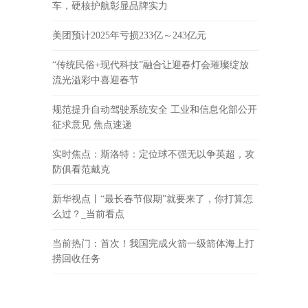
车，硬核护航彰显品牌实力
美团预计2025年亏损233亿～243亿元
“传统民俗+现代科技”融合让迎春灯会璀璨绽放
流光溢彩中喜迎春节
规范提升自动驾驶系统安全 工业和信息化部公开
征求意见 焦点速递
实时焦点：斯洛特：定位球不强无以争英超，攻
防俱看范戴克
新华视点丨“最长春节假期”就要来了，你打算怎
么过？_当前看点
当前热门：首次！我国完成火箭一级箭体海上打
捞回收任务