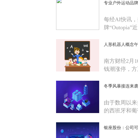
专业户外运动品牌“O
每经AI快讯
牌“Outopia”近
人形机器人概念午
南方财经2月
钱潮涨停，方
冬季风暴接连来袭
由于数周以来
的西班牙和葡
银座股份：公司可