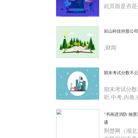
此页面是否是
岩山科技持股公
,财闻
期末考试分数不
期末考试分数
听,中考,内卷,
“书画进消防 翰
通
荆楚网（湖北