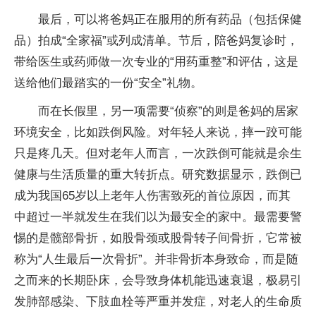
最后，可以将爸妈正在服用的所有药品（包括保健
品）拍成“全家福”或列成清单。节后，陪爸妈复诊时，
带给医生或药师做一次专业的“用药重整”和评估，这是
送给他们最踏实的一份“安全”礼物。
而在长假里，另一项需要“侦察”的则是爸妈的居家
环境安全，比如跌倒风险。对年轻人来说，摔一跤可能
只是疼几天。但对老年人而言，一次跌倒可能就是余生
健康与生活质量的重大转折点。研究数据显示，跌倒已
成为我国65岁以上老年人伤害致死的首位原因，而其
中超过一半就发生在我们以为最安全的家中。最需要警
惕的是髋部骨折，如股骨颈或股骨转子间骨折，它常被
称为“人生最后一次骨折”。并非骨折本身致命，而是随
之而来的长期卧床，会导致身体机能迅速衰退，极易引
发肺部感染、下肢血栓等严重并发症，对老人的生命质