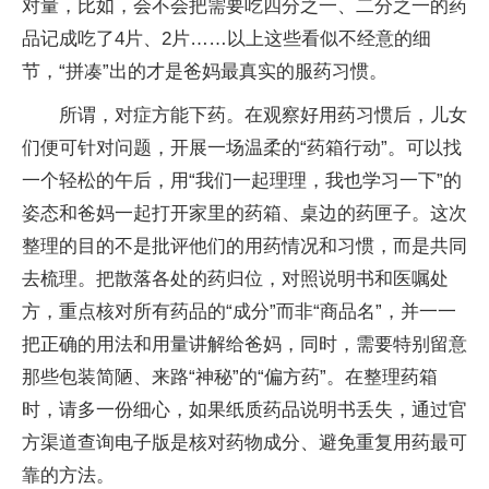
对量，比如，会不会把需要吃四分之一、二分之一的药
品记成吃了4片、2片……以上这些看似不经意的细
节，“拼凑”出的才是爸妈最真实的服药习惯。
所谓，对症方能下药。在观察好用药习惯后，儿女
们便可针对问题，开展一场温柔的“药箱行动”。可以找
一个轻松的午后，用“我们一起理理，我也学习一下”的
姿态和爸妈一起打开家里的药箱、桌边的药匣子。这次
整理的目的不是批评他们的用药情况和习惯，而是共同
去梳理。把散落各处的药归位，对照说明书和医嘱处
方，重点核对所有药品的“成分”而非“商品名”，并一一
把正确的用法和用量讲解给爸妈，同时，需要特别留意
那些包装简陋、来路“神秘”的“偏方药”。在整理药箱
时，请多一份细心，如果纸质药品说明书丢失，通过官
方渠道查询电子版是核对药物成分、避免重复用药最可
靠的方法。