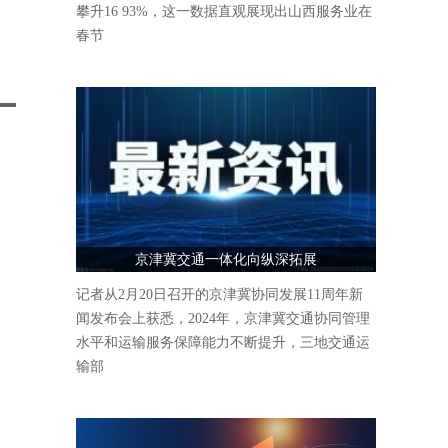
攀升16 93%，这一数据直观展现出山西服务业在
春节
京津冀交通一体化向纵深拓展
记者从2月20日召开的京津冀协同发展11周年新
闻发布会上获悉，2024年，京津冀交通协同管理
水平和运输服务保障能力不断提升，三地交通运
输部