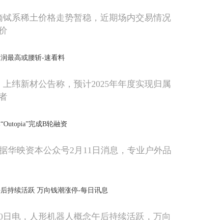
内镝铽系稀土价格走势暂稳，近期场内交易情况
价
润最高或腰斩-速看料
，上纬新材公告称，预计2025年年度实现归属
者
utopia”完成B轮融资
，据华映资本公众号2月11日消息，专业户外品
后持续活跃 万向钱潮涨停-每日讯息
10日电，人形机器人概念午后持续活跃，万向