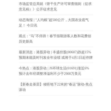
市场监管总局就《饼干生产许可审查细则（征求
意见稿）》公开征求意见
动态海报 | “人均粮”超500公斤，大国农业底气
足！ 今日讯
观点：“马”不停蹄！春节假期游客人数和花费创
历史新高
最新消息：港股异动 | 丰盛控股(00607)跌超15%
预期未能及时刊发全年业绩 或将于4月1日起停牌
今热点：港股异动 | JS环球生活(01691)涨近6%
预计去年经调整净溢利不少于2900万美元
【新春走基层】倾听地下22米的“春运”脉动-焦点
滚动