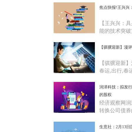
焦点快报!王兴兴
【王兴兴：具
能的技术突破
【骐骥迎新】漫
【骐骥迎新】
春运,出行,春
润泽科技：拟发行
的股权
经济观察网润
转换公司债券
生意社：2月13