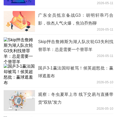
2026-05-11
广东全员抵京备战G3：胡明轩乖巧合
影，徐杰人气火爆，焦泊乔热聊
2026-05-11
Skip抨击詹姆斯为湖人队次轮G3失利找
替罪羊：总是需要一个替罪羊
2026-05-11
国乒3-1赢法国却被骂！侯英超怒批：赢
球遮羞布
2026-05-10
观察：冬虫夏草上市 线下交易与直播带
货“双轨”发力
2026-05-10