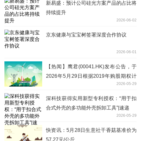
新易盛：预计公司硅光方案产品的占比将
持续提升
2026-06-02
京东健康与宝宝树签署深度合作协议
2026-06-01
【热闻】鹰君(00041.HK)发布公告，于
2026年5月29日根据2019年购股期权计
2026-05-29
划行使购股期权而发行9000股普通股股
份
深科技获得实用新型专利授权：“用于扣
合式外壳的多功能外壳拆卸工具”|速递
2026-05-29
快资讯：5月28日生意社干香菇基准价为
57.27元/公斤