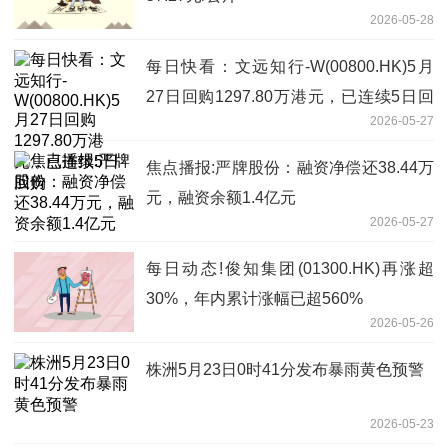
2026-05-28
每日快看：文远知行-W(00800.HK)5月
27日回购1297.80万港元，已连续5日回
2026-05-27
购
焦点播报:严牌股份：融资净偿还38.44万
元，融资余额1.4亿元
2026-05-27
每日动态!俊知集团(01300.HK)再涨超
30%，年内累计涨幅已超560%
2026-05-26
株洲5月23日0时41分发布暴雨黄色预警
2026-05-23