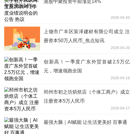
港股中聚投资午前涨近14%
2026-04-20
上饶市广丰区策泽建材有限公司成立 注
册资本50万人民币_焦点短讯
2026-04-20
创新高！一季度广东外贸首破2.5万亿
元，增速领跑全国
2026-04-19
邳州市初之坊烘焙店（个体工商户）成立
注册资本5万人民币
2026-04-17
最强大脑｜AI赋能 让生活更美好 百事通