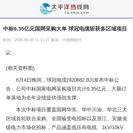
中标9.35亿元国网采购大单 球冠电缆斩获多区域项目
时间：2026-06-08 11:11:27 来源：中国网财经
(相关资料图)
6月4日晚间，球冠电缆(920682.BJ)发布中标公
告，公司中标国家电网采购项目共计9.35亿元，大额订
单落地为全年业绩提供强劲支撑。
本次中标项目覆盖国网华东、华中川渝、华北三大
区域首轮联合采购、全国输变电招标以及浙江、安徽省
级电力市场化招标，产品涵盖低压布电线、1kV/10kV