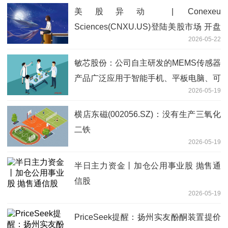
美股异动 | Conexeu
Sciences(CNXU.US)登陆美股市场 开盘
2026-05-22
跌超3.6%
敏芯股份：公司自主研发的MEMS传感器
产品广泛应用于智能手机、平板电脑、可
2026-05-19
穿戴设备等消费电子产品
横店东磁(002056.SZ)：没有生产三氧化
二铁
2026-05-19
半日主力资金丨加仓公用事业股 抛售通
信股
2026-05-19
PriceSeek提醒：扬州实友酚酮装置提价