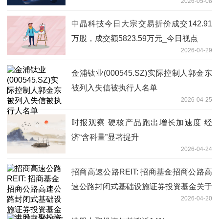
2026-05-08
中晶科技今日大宗交易折价成交142.91
万股，成交额5823.59万元_今日视点
2026-04-29
金浦钛业(000545.SZ)实际控制人郭金东
被列入失信被执行人名单
2026-04-25
时报观察 硬核产品跑出增长加速度 经
济“含科量”显著提升
2026-04-24
招商高速公路REIT: 招商基金招商公路高
速公路封闭式基础设施证券投资基金关于
2026-04-20
召开2025年度及2026年1季度业绩说明
会的公告 热议