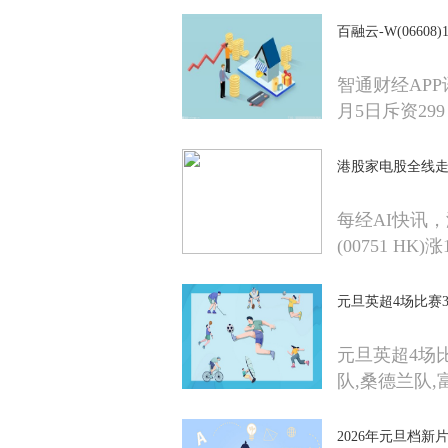
百融云-W(06608
智通财经APP讯
月5日斥资299
港股家电股全线走高
每经AI快讯
(00751 HK)涨1
元旦英超4场比赛
元旦英超4场比
队,桑德兰队,
2026年元旦档新