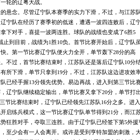
下一轮的辽粤大战。
大的悬念。尽管辽宁队本赛季的实力下滑，不过，与江苏
，辽宁队在经历了赛季初的低迷，遭遇一波四连败后，辽
拿下对手，喜提一波两连胜。球队的战绩也变成了6胜5
截止到目前，战绩为1胜10负。首节比赛开始后，辽宁队
快。第一节比赛辽宁队便火力全开，单节轰下28分的高
账。不过，首节比赛结束时，江苏队还是落后辽宁队10分
有所下滑，单节只拿到19分，不过，江苏队这边进攻效
宁队已经手握13分领先优势。易边再战，进入到第三节比
，辽宁队继续稳定输出，单节比赛又拿下20分，单节打
。前三节比赛结束时，辽宁队已经领先江苏队16分之多。进
开启练兵模式，这一节比赛辽宁队单节得到21分，而江
优势狂胜对手，夺取三连胜。由于辽宁队已经签下第5外援
中，至少会有一人会离开。或许是受到亨特加盟的刺激，