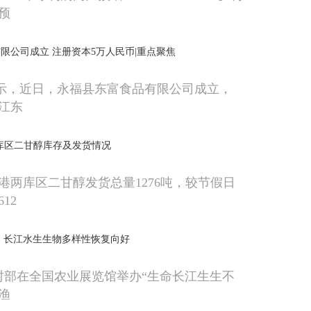
预
限公司成立 注册资本5万人民币|重点聚焦
显示，近日，永福县东富食品有限公司成立，
江东
库区二甘醇库存及发货情况
家港两库区二甘醇发货总量1276吨，较节假日
12
：长江水生生物多样性恢复向好
村部在全国农业展览馆举办“生命长江生生不
渔