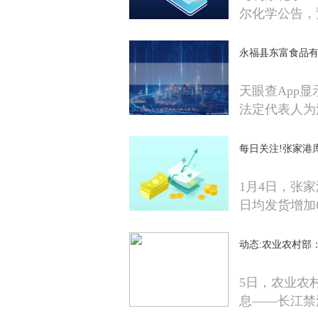
尔化学公告，
永福县东富食品有
天眼查App
法定代表人为
每日关注!张家港
1月4日，张
日均发货增加6
动态:农业农村部
5日，农业农
息——长江禁