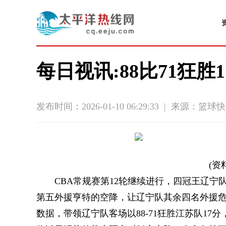
每日视讯:88比71狂
发布时间：2026-01-10 06:29:33
|
来源：篮球快
(资
CBA常规赛第12轮继续进行，四冠王辽
第五外援亨特的空降，让辽宁队其余四名外援危机
数据，带领辽宁队客场以88-71狂胜江苏队1