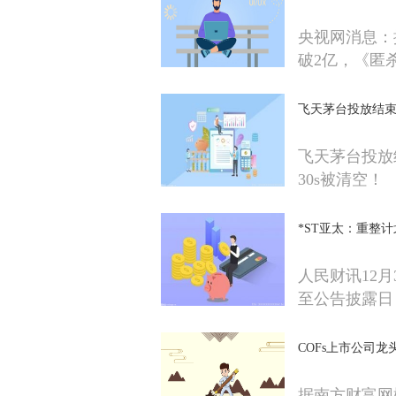
央视网消息：
破2亿，《匿
飞天茅台投放结束
飞天茅台投放
30s被清空！
*ST亚太：重整
人民财讯12月3
至公告披露日
COFs上市公司龙
据南方财富网