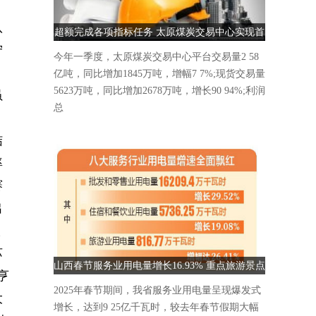
队
超额完成各项指标任务 太原煤炭交易中心实现首
宁
季“开门红”
今年一季度，太原煤炭交易中心平台交易量2 58
亿吨，同比增加1845万吨，增幅7 7%;现货交易量
5623万吨，同比增加2678万吨，增长90 94%;利润
虽
总
结
率
赛
出
入
苏
山西春节服务业用电量增长16.93% 重点旅游景点
亨
人气爆棚
2025年春节期间，我省服务业用电量呈现爆发式
大
增长，达到9 25亿千瓦时，较去年春节假期大幅