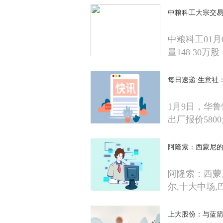
中粮科工大宗交易折
中粮科工01
量148 30万股
每日速递:生意社
1月9日，华
出厂报价580
阿隆索：西蒙尼
阿隆索：西蒙
尔,十大中场,
上大股份：与蓝箭