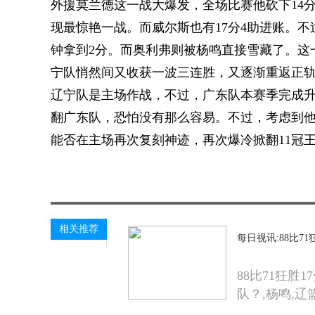
外援莫兰德这一战大爆发，全场比赛他砍下14分
现最惊艳一战。而威尔斯也有17分4助进账。
钟拿到2分。而奥利弗则被杨鸣直接雪藏了。这
宁队悄然间又收获一波三连胜，又逐渐重返正
辽宁队是主场作战，不过，广东队本赛季完成
翻广东队，恐怕没有那么容易。不过，考虑到
能否在主场再次复刻神迹，再次爆冷掀翻11冠
关键词：
杨鸣
辽篮
辽宁队
广东队
江苏队
相关推荐
每日视讯:88比
88比71狂
队？,杨鸣,辽篮