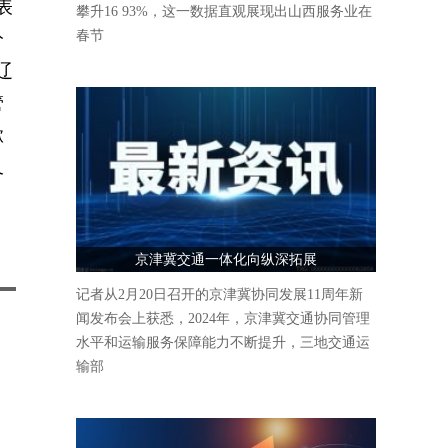
表
攀升16 93%，这一数据直观展现出山西服务业在
春节
分
辽
管
掀
又
京津冀交通一体化向纵深拓展
记者从2月20日召开的京津冀协同发展11周年新
闻发布会上获悉，2024年，京津冀交通协同管理
水平和运输服务保障能力不断提升，三地交通运
输部