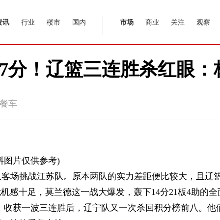
资讯
行业
楼市
国内
市场
商业
关注
观察
胜17分！辽篮三连胜杀红眼
餐车
料图片仅供参考)
宁队客场挑战江苏队。原本两队的实力差距便比较大，且辽
感十足，莫兰德这一战大爆发，轰下14分21板4助的全
7分，收获一波三连胜后，辽宁队又一次杀回积分榜前八。他