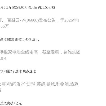
)1月5日斥资299.66万港元回购25.55万股
，百融云-W(06608)发布公告，于2026年1
 66万
 创维集团涨10.45%|速讯
，港股家电股全线走高，截至发稿，创维集团
0 4
3场闷蛋2个进球 焦点速读
赛3场闷蛋2个进球,英超,曼城,利物浦,热刺
富
片总票房破2亿元