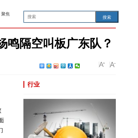
聚焦
搜索
：杨鸣隔空叫板广东队？
行业
篮
面
们