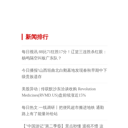
新闻排行
每日视讯:88比71狂胜17分！辽篮三连胜杀红眼：
杨鸣隔空叫板广东队？
今日播报!山西垣曲北白鹅墓地发现春秋早期中下
级贵族遗存
美股异动 | 传获默沙东洽谈收购 Revolution
Medicines(RVMD.US)盘前续涨近15%
每日热文:一线调研丨把便民超市搬进地铁 通勤
路上有了能量补给站
【“中国游记”第二季⑮】景点秒懂 退税不懵 这