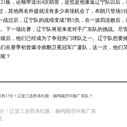
21板，还顺带送出4次助攻，这也是他重返辽宁队以后，
不过，其他两名外援就没有多少表现机会了，布朗只登场5
一战过后，辽宁队的战绩变成7胜5负，在一波四连败后，
轨。下一场比赛，辽宁队将迎来老对手广东队的挑战。尽
升级后，他们已经成为了争冠热门球队之一。辽宁队想要
他们在赛季初曾爆冷掀翻卫冕冠军广厦队，这一次，他们
王呢？
71狂胜17分！辽篮三连胜杀红眼：杨鸣隔空叫板广东队？
胜17分！辽篮三连胜杀红眼：杨鸣隔空叫板广东
,