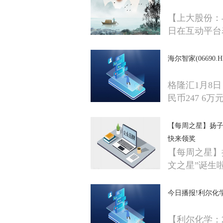
【上大股份：
日在互动平台
海尔智家(06690.
格隆汇1月8日
民币247 6万
【每周之星】扬子
快来领奖
【每周之星】
文之星”诞生
今日播报!利尔化学：
【利尔化学：20