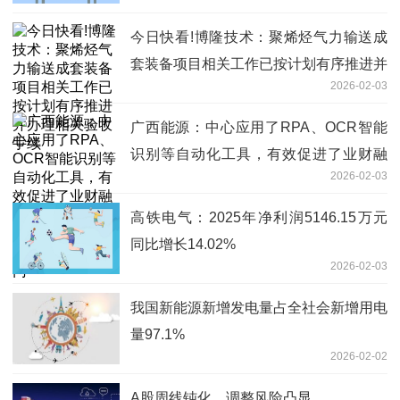
利
今日快看!博隆技术：聚烯烃气力输送成
套装备项目相关工作已按计划有序推进并
2026-02-03
办理相关验收手续
广西能源：中心应用了RPA、OCR智能
识别等自动化工具，有效促进了业财融
2026-02-03
合，提升了财务管理效率与标准化水平_
焦点热门
高铁电气：2025年净利润5146.15万元
同比增长14.02%
2026-02-03
我国新能源新增发电量占全社会新增用电
量97.1%
2026-02-02
A股周线钝化，调整风险凸显