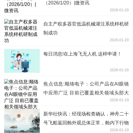
（2026/1/20）|微资讯
2026-01-20
自主产权多器官低温机械灌注系统样机研
制成功
2026-01-20
每日消息!在上海飞无人机 这样申请！
2026-01-20
焦点信息:顺络电子：公司产品在AI眼镜
中应用广泛 目前已覆盖相关领域头部大
2026-01-19
客户
新华社快讯：经现场检查确认，神舟二十
号飞船返回舱外观总体正常，舱内下行物
2026-01-19
品状态良好，神舟二十号飞船返回任务取