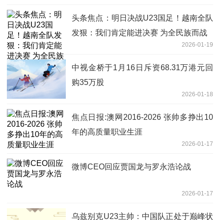
得圆满成功 今日精选
头条焦点：明日决战U23国足！越南全队
发狠：我们肯定能进决赛 为全民族而战
2026-01-19
中视金桥于1月16日斥资68.31万港元回
购35万股
2026-01-18
焦点日报:澳网2016-2026 张帅多挣出10
年的高质量职业生涯
2026-01-17
微博CEO回应贾国龙与罗永浩论战
2026-01-17
乌兹别克U23主帅：中国队正处于巅峰状