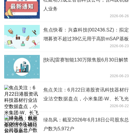
人业务
2026-06-26
焦点快看：兴森科技(002436.SZ)：拟定
增募资不超过39亿元用于高阶mSAP基板
2026-06-23
智能制造及产业化项目等
[快讯]雷赛智能130万限售股6月30日解禁
2026-06-23
焦点关注：6月22日港股资讯科技器材行
业沽空数据盘点，小米集团-W、长飞光
2026-06-22
纤光缆、联想集团沽空金额位居行业前三
绿岛风：截至2026年6月18日公司股东总
户数为5,972户