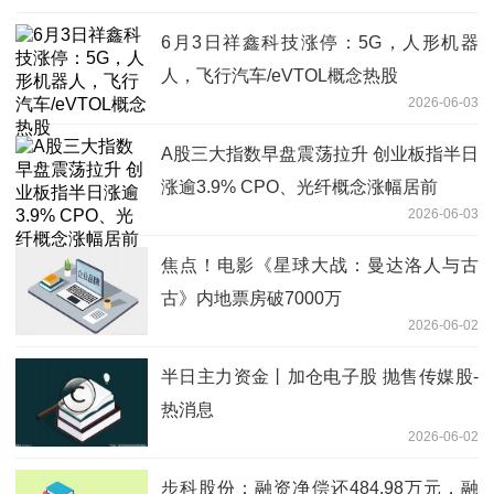
6月3日祥鑫科技涨停：5G，人形机器
人，飞行汽车/eVTOL概念热股
2026-06-03
A股三大指数早盘震荡拉升 创业板指半日
涨逾3.9% CPO、光纤概念涨幅居前
2026-06-03
焦点！电影《星球大战：曼达洛人与古
古》内地票房破7000万
2026-06-02
半日主力资金丨加仓电子股 抛售传媒股-
热消息
2026-06-02
步科股份：融资净偿还484.98万元，融