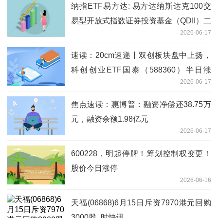
纳指ETF易方达: 易方达纳斯达克100交
易型开放式指数证券投资基金（QDII）二
2026-06-17
级市场交易价格溢价风险提示公告
速读：20cm速递丨双创板块盘中上扬，
科创创业ETF国泰（588360）半日涨
2026-06-17
0.78%，已连涨2天
焦点速读：惠博普：融资净偿还38.75万
元，融资余额1.98亿元
2026-06-17
600228，明起停牌！筹划控制权变更！
股价今日涨停
2026-06-16
天福(06868)6月15日斥资7970港元回购
3000股_时快讯