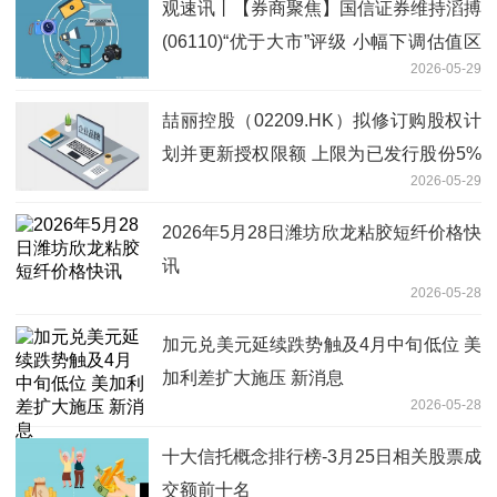
观速讯丨【券商聚焦】国信证券维持滔搏
(06110)“优于大市”评级 小幅下调估值区
2026-05-29
间
喆丽控股（02209.HK）拟修订购股权计
划并更新授权限额 上限为已发行股份5%
2026-05-29
每日精选
2026年5月28日潍坊欣龙粘胶短纤价格快
讯
2026-05-28
加元兑美元延续跌势触及4月中旬低位 美
加利差扩大施压 新消息
2026-05-28
十大信托概念排行榜-3月25日相关股票成
交额前十名