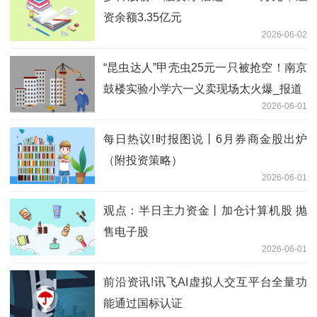
资余额3.35亿元
2026-06-02
“昆虫达人”甲壳虫25元一只被抢空！南京
鼓楼实验小学六一义卖现场太火爆_报道
2026-06-01
每日热议!时报图说丨6月券商金股出炉
（附投资策略）
2026-06-01
观点：半日主力资金丨加仓计算机股 抛
售电子股
2026-06-01
前沿资讯!讯飞AI虚拟人交互平台全量功
能通过国标认证