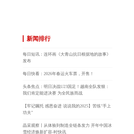
新闻排行
每日短讯：连环画《大青山抗日根据地的故事》
发布
每日快看：2026年春运火车票，开售！
头条焦点：明日决战U23国足！越南全队发狠：
我们肯定能进决赛 为全民族而战
【牢记嘱托 感恩奋进·说说我的2025】苦练“手上
功夫”
晶采观察丨从体验到制造全链条发力 开年中国冰
雪经济焕新扩容-时快讯