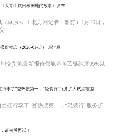
画《大青山抗日根据地的故事》发布
讯（草原云·正北方网记者王雅静）1月16日，
义
动态（2026-01-17） 热消息
产地交货地最新报价邻氨基苯乙醚纯度99%以
扛行李了”登热搜第一，“轻装行”服务扩大试点范围——
自己扛行李了”登热搜第一，“轻装行”服务扩
造，请稍后再试！