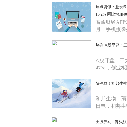
焦点资讯：丘钛科技
13.2% 同比增加40
智通财经APP讯
月，手机摄像
热议:A股早评：
A股开盘，三
47％，创业板
快消息！和邦生物
和邦生物：预计
日电，和邦生
美股异动 | 传获默沙东