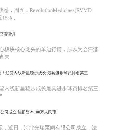
，周五，RevolutionMedicines(RVMD
近15%，
空需谨慎
心板块核心龙头的单边行情，原以为会滞涨
直未
期！辽篮内线新星稳步成长 最具进步球员排名第三
篮内线新星稳步成长最具进步球员排名第三,
宁
公司成立 注册资本100万人民币
显示，近日，河北光瑞泵阀有限公司成立，法