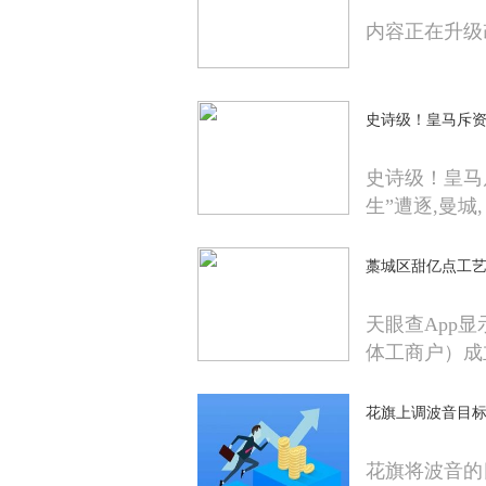
内容正在升级
史诗级！皇马斥资
史诗级！皇马
生”遭逐,曼城,
藁城区甜亿点工艺
天眼查App
体工商户）成
花旗上调波音目标
花旗将波音的目