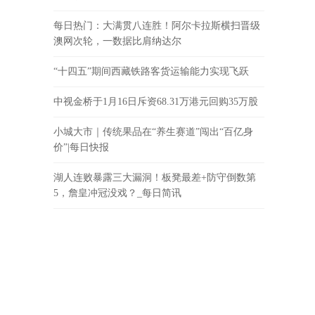
每日热门：大满贯八连胜！阿尔卡拉斯横扫晋级
澳网次轮，一数据比肩纳达尔
“十四五”期间西藏铁路客货运输能力实现飞跃
中视金桥于1月16日斥资68.31万港元回购35万股
小城大市｜传统果品在“养生赛道”闯出“百亿身
价”|每日快报
湖人连败暴露三大漏洞！板凳最差+防守倒数第
5，詹皇冲冠没戏？_每日简讯