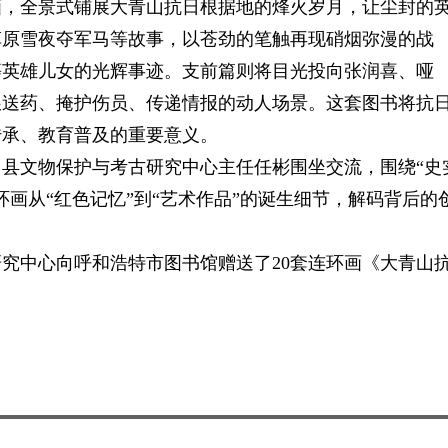
画，全景式铺展大青山抗日根据地的烽火岁月，让尘封的
草原雪夜夺军马等故事，以苍劲的笔触再现硝烟弥漫的战
等英雄儿女的光辉事迹。支前篇则将目光投向张润喜、哑
粮送药、掩护伤员、传递情报的动人场景。这套图书将抗
传承、教育普及的重要意义。
县文物保护与考古研究中心主任任彬围坐交流，围绕“史
画从“红色记忆”到“艺术作品”的诞生细节，解码背后的
究中心向呼和浩特市图书馆赠送了20套连环画《大青山