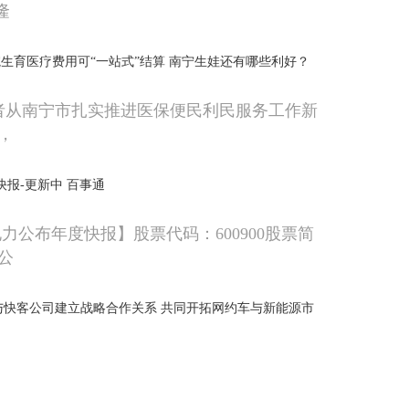
隆
生育医疗费用可“一站式”结算 南宁生娃还有哪些利好？
记者从南宁市扎实推进医保便民利民服务工作新
，
快报-更新中 百事通
江电力公布年度快报】股票代码：600900股票简
公
3)与快客公司建立战略合作关系 共同开拓网约车与新能源市