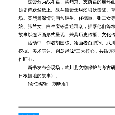
这套分为战斗篇、英烈篇、支前篇的连环
雄史诗跃然纸上。战斗篇聚焦蜈蚣坝伏击战、
场。英烈篇深情刻画常继生、任德重、张二女
娘、张兰女、白生宝等普通群众，描摹他们筹
故事以连环画形式呈现，兼具历史传播、文化
活动中，作者胡国栋、绘画者白鹏翔、武川
挖掘、美术表达、创意起源”三大核心，共话连环
作匠心。
新书发布会现场，武川县文物保护与考古研
日根据地的故事》。
[责任编辑：刘晓君]
关键词：
股票频道
24小时直播