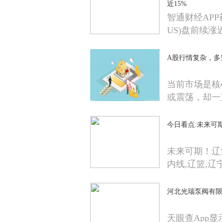
近15%
智通财经APP获悉
US)盘前续涨
A股行情复杂，多
当前市场是核
或震荡，却一
今日看点:未来可
未来可期！辽
内线,辽篮,辽
河北光瑞泵阀有限
天眼查App