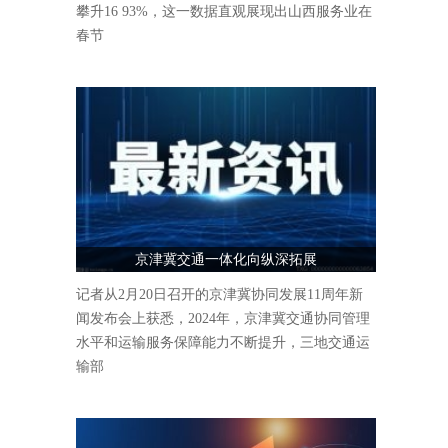
攀升16 93%，这一数据直观展现出山西服务业在
春节
京津冀交通一体化向纵深拓展
记者从2月20日召开的京津冀协同发展11周年新
闻发布会上获悉，2024年，京津冀交通协同管理
水平和运输服务保障能力不断提升，三地交通运
输部