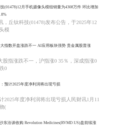
(01478)12月手机摄像头模组销量为4308万件 环比增加
.8%
，丘钛科技(01478)发布公告，于2025年12
头模
三大指数开盘涨跌不一 AI应用板块强势 贵金属股普涨
大股指涨跌不一，沪指涨0 35％，深成指涨0
跌0
：预计2025年度净利润将出现亏损
2025年度净利润将出现亏损人民财讯1月11
物(
洽谈收购 Revolution Medicines(RVMD.US)盘前续涨