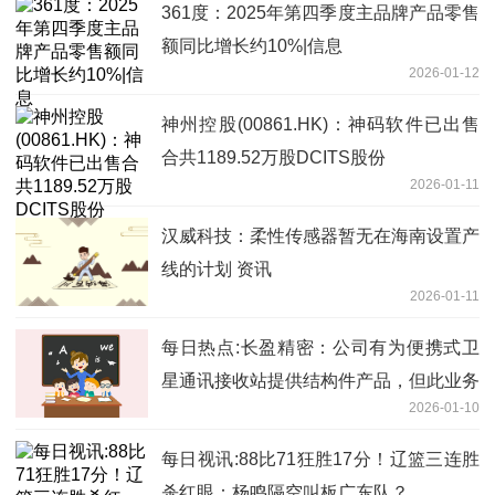
361度：2025年第四季度主品牌产品零售
额同比增长约10%|信息
2026-01-12
神州控股(00861.HK)：神码软件已出售
合共1189.52万股DCITS股份
2026-01-11
汉威科技：柔性传感器暂无在海南设置产
线的计划 资讯
2026-01-11
每日热点:长盈精密：公司有为便携式卫
星通讯接收站提供结构件产品，但此业务
2026-01-10
占公司营收比重极小
每日视讯:88比71狂胜17分！辽篮三连胜
杀红眼：杨鸣隔空叫板广东队？