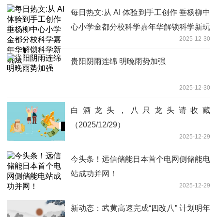
每日热文:从 AI 体验到手工创作 垂杨柳中
心小学金都分校科学嘉年华解锁科学新玩
2025-12-30
法
贵阳阴雨连绵 明晚雨势加强
2025-12-30
白酒龙头，八只龙头请收藏
（2025/12/29）
2025-12-29
今头条！远信储能日本首个电网侧储能电
站成功并网！
2025-12-29
新动态：武黄高速完成“四改八” 计划明年