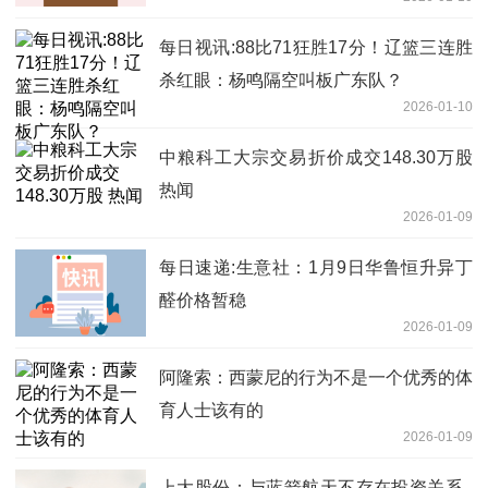
占公司营收比重极小
每日视讯:88比71狂胜17分！辽篮三连胜
杀红眼：杨鸣隔空叫板广东队？
2026-01-10
中粮科工大宗交易折价成交148.30万股
热闻
2026-01-09
每日速递:生意社：1月9日华鲁恒升异丁
醛价格暂稳
2026-01-09
阿隆索：西蒙尼的行为不是一个优秀的体
育人士该有的
2026-01-09
上大股份：与蓝箭航天不存在投资关系_