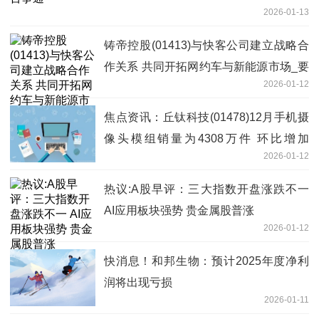
2026-01-13
铸帝控股(01413)与快客公司建立战略合
作关系 共同开拓网约车与新能源市场_要
2026-01-12
闻
焦点资讯：丘钛科技(01478)12月手机摄
像头模组销量为4308万件 环比增加
2026-01-12
13.2% 同比增加40.8%
热议:A股早评：三大指数开盘涨跌不一
AI应用板块强势 贵金属股普涨
2026-01-12
快消息！和邦生物：预计2025年度净利
润将出现亏损
2026-01-11