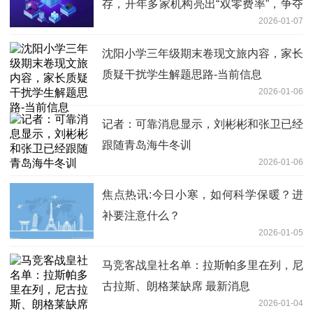
存，开年多家机构亮出“双零费率”，争夺
2026-01-07
战还会加剧
沈阳小学三年级期末卷现文旅内容，家长
质疑干扰学生解题思路-当前信息
2026-01-06
记者：可靠消息显示，刘彬彬和张卫已经
跟随青岛海牛冬训
2026-01-06
焦点热讯:今日小寒，如何科学保暖？进
补要注意什么？
2026-01-05
马竞客战皇社名单：拉斯帕多里在列，尼
古拉斯、朗格莱缺席 最新消息
2026-01-04