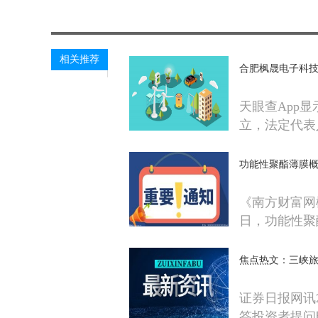
相关推荐
合肥枫晟电子科技
天眼查App
立，法定代表
功能性聚酯薄膜概
《南方财富网
日，功能性聚
焦点热文：三峡
证券日报网讯2
答投资者提问