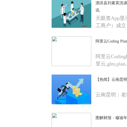
泗洪县刘素英洗涤
讯
天眼查App
工商户）成立
阿里云Coding P
阿里云Codin
里云,glm,plan,
【热闻】云南昆
云南昆明：老
图解财报：穆迪年报