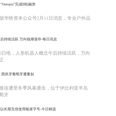
utopia”完成B轮融资
，据华映资本公众号2月11日消息，专业户外品
后持续活跃 万向钱潮涨停-每日讯息
10日电，人形机器人概念午后持续活跃，万向
正
 西班牙葡萄牙遭重创
接连遭受冬季风暴袭击，位于伊比利亚半岛
萄牙
以长期无偿使用银座字号-今日精选