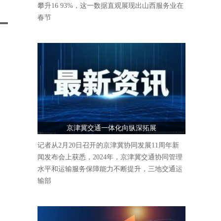
攀升16 93%，这一数据直观展现出山西服务业在
春节
京津冀交通一体化向纵深拓展
记者从2月20日召开的京津冀协同发展11周年新
闻发布会上获悉，2024年，京津冀交通协同管理
水平和运输服务保障能力不断提升，三地交通运
输部