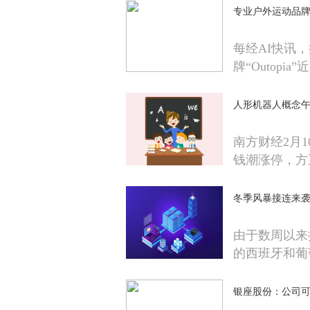
专业户外运动品牌“O
每经AI快讯
牌“Outopia”近
人形机器人概念午
南方财经2月
钱潮涨停，方
冬季风暴接连来袭
由于数周以来
的西班牙和葡
银座股份：公司可