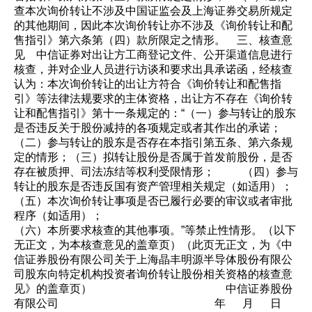
查本次询价转让不涉及中国证监会及上海证券交易所规定
的其他期间，因此本次询价转让亦不涉及《询价转让和配
售指引》第六条第（四）款所限定之情形。 三、核查意
见 中信证券对出让方工商登记文件、公开渠道信息进行
核查，并对企业人员进行访谈和要求出具承诺函，经核查
认为：本次询价转让的出让方符合《询价转让和配售指
引》等法律法规要求的主体资格，出让方不存在《询价转
让和配售指引》第十一条规定的：“（一）参与转让的股东
是否违反关于股份减持的各项规定或者其作出的承诺；
（二）参与转让的股东是否存在本指引第五条、第六条规
定的情形；（三）拟转让股份是否属于首发前股份，是否
存在被质押、司法冻结等权利受限情形； （四）参与
转让的股东是否违反国有资产管理相关规定（如适用）；
（五）本次询价转让事项是否已履行必要的审议或者审批
程序（如适用）；
（六）本所要求核查的其他事项。”等禁止性情形。（以下
无正文，为本核查意见的盖章页）（此页无正文，为《中
信证券股份有限公司关于上海晶丰明源半导体股份有限公
司股东向特定机构投资者询价转让股份相关资格的核查意
见》的盖章页） 中信证券股份
有限公司 年 月 日