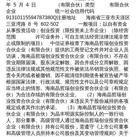
年 5 月 4 日 （有限合伙）类型 有限合伙
企业 统一社会信用代码
91310115594787380Q注册地址 海南省三亚市天涯区
三亚湾路 8 号 602-502 一般项目：以自有资金
从事投资活动；创业投资（限投资未上市企业）（除经营
范围 许可业务外，可自主依法经营法律法规非禁
止或限制的项目） 中信证券核查了海南晶哲瑞创业投资
合伙企业（有限合伙）提供的工商登记文件并对企业人员
访谈，海南晶哲瑞创业投资合伙企业（有限合伙）不存在
营业期限届满、股东决定解散、因合并或分立而解散、因
违反法律法规或其他规范性文件被依法吊销营业执照、被
责令关闭或者被撤销、因不能清偿到期债务被宣告破产等
根据国家法律、行政法规、规范性文件以及公司章程规定
应当终止的情形。海南晶哲瑞创业投资合伙企业（有限合
伙）为合法存续的有限合伙企业。 （2）海南晶哲瑞创
业投资合伙企业（有限合伙）未违反关于股份减持的各项
规定或者其作出的承诺。 （3）海南晶哲瑞创业投资合
伙企业（有限合伙）为晶丰明源实际控制人的一致行动
人，部分董事、高级管理人通过海南晶哲瑞创业投资合伙
企业（有限合伙）持有公司股份，需遵守《上市公司董事
和高级管理人员所持本公司股份及其变动管理规则》关于