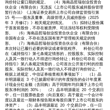
询价转让窗口期的规定。 （4）海南晶哲瑞创业投资合
伙企业（有限合伙）无违反《上市公司股东减持股份管理
暂行办法》《上海证券交易所上市公司自律监管指引第
15 号——股东及董事、高级管理人员减持股份（2025
年 3 月修订）》相关规定的情况。 （5）拟转让股份属
于首发前股份，不存在被质押、司法冻结等权利受限情
形。 （6）海南晶哲瑞创业投资合伙企业（有限合伙）
非国有企业，不存在违反国有资产管理相关规定的情
形。 （7）海南晶哲瑞创业投资合伙企业（有限合伙）
本次转让已履行必要的审议或者审批程序。 科创公司存
在《减持指引》第七条规定情形的，控股股东、实际控制
人及其一致行动人不得进行询价转让；科创公司存在《减
持指引》第八条规定情形的，公司首次公开发行时的控股
股东、实际控制人及其一致行动人不得进行询价转让。”
根据上述规定，中信证券核查相关事项如下： （1）晶
丰明源最近 3 个已披露经审计的年度报告的会计年度累
计现金分红金额（含回购）高于同期年均归属于上市公司
股东净利润的 30%； （2）晶丰明源最近 20 个交易日
中，任一日股票收盘价（向后复权）高于最近一个会计年
度以及最近一期财务报告期末每股归属于上市公司股东的
净资产； （3）晶丰明源最近 20 个交易日中，任一日