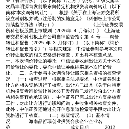
业（有限合伙）（以下简称“出让方”）委托，组织实施本
次晶丰明源首发前股东向特定机构投资者询价转让（以下
简称“本次询价转让”）。 根据《关于在上海证券交易所
设立科创板并试点注册制的实施意见》《科创板上市公司
持续监管办法（试行）》 《上海证券交易
所科创板股票上市规则（2026年 4 月修订）》《上海证
券交易所科创板上市公司自律监管指引第 4 号——询价
转让和配售（2025 年 3 月修订）》（以下简称“《询价
转让和配售指引》”）等相关规定，中信证券对参与本次询
价转让股东的相关资格进行核查，并出具本核查意见。
一、本次询价转让的委托 中信证券收到出让方关于本次
询价转让的委托，委托中信证券组织实施本次询价转
让。 二、关于参与本次询价转让股东相关资格的核查情
况 （一）核查过程 根据相关法规要求，中信证券对出
让方的相关资格进行了核查。出让方已出具《关于向特定
机构投资者询价转让首次公开发行前已发行股份出让方资
格相关事宜的承诺函》。中信证券已完成出让方资格核查
工作，对出让方进行访谈和问询，并收集相关核查文件。
此外，中信证券还通过公开信息渠道检索等手段对出让方
资格进行了核查。 （二）核查情况 （1）基本情
况 海南晶哲瑞创业投资合伙企业企业名
称 成立日期 2012