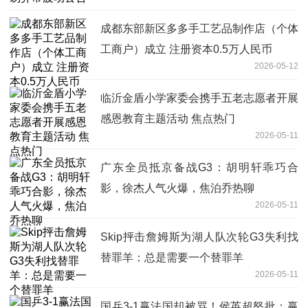
成都东部新区多多手工艺品制作店（个体
工商户）成立 注册资本0.5万人民币
2026-05-12
临沂金盾小学家委会携手五老志愿者开展
感恩教育主题活动 焦点热门
2026-05-11
广东全员抵京备战G3：胡明轩乖巧合
影，徐杰人气火爆，焦泊乔热聊
2026-05-11
Skip抨击詹姆斯为湖人队次轮G3失利找
替罪羊：总是需要一个替罪羊
2026-05-11
国乒3-1赢法国却被骂！侯英超怒批：赢