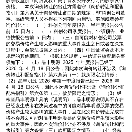
股票收盘价（向后复权）高于首次公开发行时的股票发行
价格。 本次询价转让的出让方需遵守《询价转让和配售
指引》第六条关于询价转让窗口期的规定，即“科创公司董
事、高级管理人员不得在下列期间内启动、实施或者参与
询价转让： （一）科创公司年度报告、半年度报告公告
前 15 日内； （二）科创公司季度报告、业绩预告、业
绩快报公告前 5 日内； （三）自可能对科创公司股票
的交易价格产生较大影响的重大事件发生之日或者在决策
过程中，至依法披露之日内； （四）中国证监会及本所
规定的其他期间。” 根据上述规定，中信证券核查相关事
项如下： （1）晶丰明源 2025 年年度报告已经于
2026 年 4 月 18 日公告，因此本次询价转让不涉及《询
价转让和配售指引》第六条第（一）款所限定之情形；
（2）晶丰明源 2026 年第一季度报告已经于 2026 年
4 月 18 日公告，因此本次询价转让不涉及《询价转让和
配售指引》第六条第（二）款所限定之情形； （3）经
核查晶丰明源出具的《说明函》，晶丰明源说明其不存在
已经发生或者在决策过程中的可能对晶丰明源股票的交易
价格产生较大影响的重大事件，且在此次询价转让完成前
将不会筹划可能对晶丰明源股票的交易价格产生较大影响
的重大事件，因此本次询价转让亦不涉及《询价转让和配
售指引》第六条第（三）款所限定之情形； （4）经核