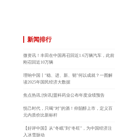
新闻排行
微资讯！丰田在中国再召回近1.6万辆汽车，此前
刚召回近10万辆
理响中国丨“稳、进、新、韧”何以成就？一图解
读2025年国民经济大数据
焦点热讯:[快讯]盟科药业公布年度业绩预告
悦己时代，只喝“对”的酒！仰韶醇上市，定义百
元内质价比新标杆
【好评中国】从“冬眠”到“冬旺”，为中国经济注
入冰雪脉动