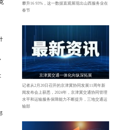
克
攀升16 93%，这一数据直观展现出山西服务业在
春节
计
，
京津冀交通一体化向纵深拓展
车
记者从2月20日召开的京津冀协同发展11周年新
闻发布会上获悉，2024年，京津冀交通协同管理
水平和运输服务保障能力不断提升，三地交通运
输部
部