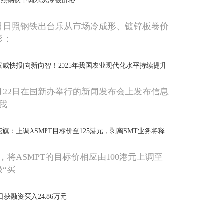
醒：日照钢铁下调乐从冷镀价格
22日日照钢铁出台乐从市场冷成形、镀锌板卷价
形：
权威快报|向新向智！2025年我国农业现代化水平持续提升
月22日在国新办举行的新闻发布会上发布信息
年我
旗：上调ASMPT目标价至125港元，剥离SMT业务将释
，将ASMPT的目标价相应由100港元上调至
级“买
日获融资买入24.86万元