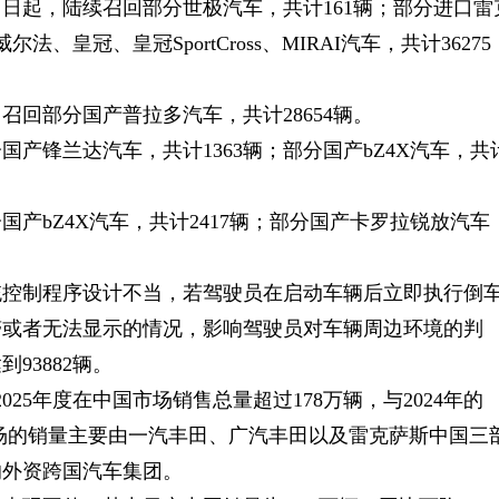
日起，陆续召回部分世极汽车，共计161辆；部分进口雷
、皇冠、皇冠SportCross、MIRAI汽车，共计36275
回部分国产普拉多汽车，共计28654辆。
产锋兰达汽车，共计1363辆；部分国产bZ4X汽车，共
产bZ4X汽车，共计2417辆；部分国产卡罗拉锐放汽车
统控制程序设计不当，若驾驶员在启动车辆后立即执行倒
滞或者无法显示的情况，影响驾驶员对车辆周边环境的判
93882辆。
025年度在中国市场销售总量超过178万辆，与2024年的
市场的销量主要由一汽丰田、广汽丰田以及雷克萨斯中国三
的外资跨国汽车集团。