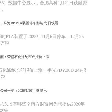
033）数据中心显示，合肥高科1月21日获融资
元，
点提醒：珠海BP PTA装置停车影响 每日快看
0万吨PTA装置于2025年11月6日停车，12月25
5万吨
ek提醒：荣盛石化涤纶FDY报价上涨
石化涤纶长丝报价上涨，半光FDY:30D 24F报
72
一览（2026/1/20）|微资讯
龙头股有哪些？南方财富网为您提供2026年
龙头