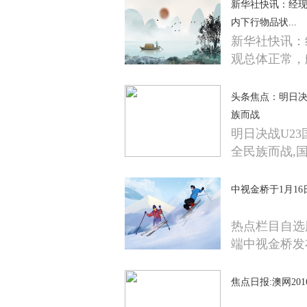
新华社快讯：经
内下行物品状...
新华社快讯：
观总体正常，
头条焦点：明日决
族而战
明日决战U2
全民族而战,国
中视金桥于1月16
热点栏目自选
端中视金桥发
焦点日报:澳网201