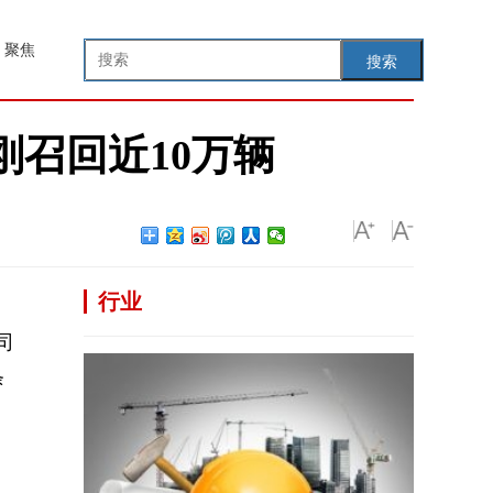
聚焦
搜索
刚召回近10万辆
行业
司
条