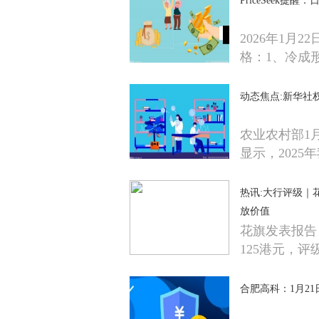
PriceSeek提
2026年1月
格：1、冷成
动态焦点:新华社
农业农村部1
显示，2025
热讯:大行评级｜花
放价值
花旗发表报告
125港元，评
合肥高科：1月21