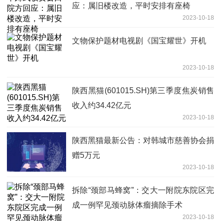
应：属旧楼改造，平时安排有座椅
2023-10-18
文物保护题材电视剧《国宝耀世》开机
2023-10-18
陕西黑猫(601015.SH)第三季度焦炭销售
收入约34.42亿元
2023-10-18
陕西黑猫最新公告：对韩城市慈善协会捐
赠5万元
2023-10-18
拆除“颈部马蜂窝”：交大一附院东院区完
成一例罕见颈动脉体瘤摘除手术
2023-10-18