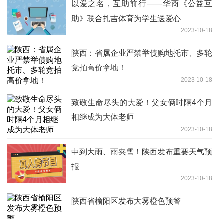
以爱之名，互助前行——华商《公益互
助》联合扎吉体育为学生送爱心
2023-10-18
陕西：省属企业严禁举债购地托市、多轮
竞拍高价拿地！
2023-10-18
致敬生命尽头的大爱！父女俩时隔4个月
相继成为大体老师
2023-10-18
中到大雨、雨夹雪！陕西发布重要天气预
报
2023-10-18
陕西省榆阳区发布大雾橙色预警