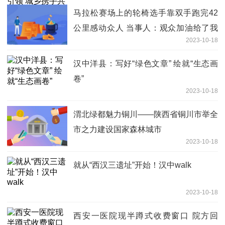
马拉松赛场上的轮椅选手靠双手跑完42
公里感动众人 当事人：观众加油给了我
2023-10-18
力量
汉中洋县：写好“绿色文章” 绘就“生态画
卷”
2023-10-18
渭北绿都魅力铜川——陕西省铜川市举全
市之力建设国家森林城市
2023-10-18
就从“西汉三遗址”开始！汉中walk
2023-10-18
西安一医院现半蹲式收费窗口 院方回