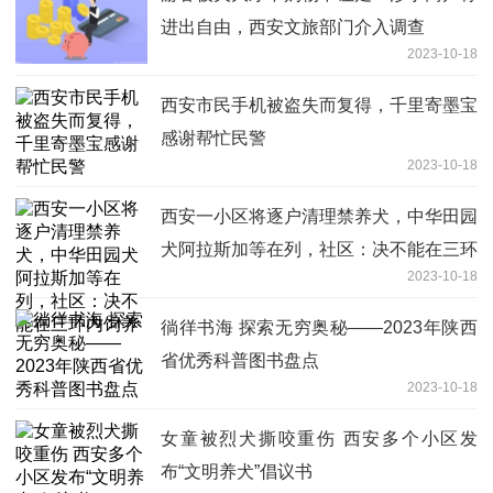
进出自由，西安文旅部门介入调查
2023-10-18
西安市民手机被盗失而复得，千里寄墨宝
感谢帮忙民警
2023-10-18
西安一小区将逐户清理禁养犬，中华田园
犬阿拉斯加等在列，社区：决不能在三环
2023-10-18
内饲养
徜徉书海 探索无穷奥秘——2023年陕西
省优秀科普图书盘点
2023-10-18
女童被烈犬撕咬重伤 西安多个小区发
布“文明养犬”倡议书