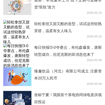
观察：冬虫夏草上市 线下交易与直播带
货“双轨”发力
2026-05-10
轻松拿捏又甜又酷的造型，试试这些轻熟
穿搭，温柔有女人味儿
2026-05-10
每日快报!3-0夺赛点，布伦森爆发，唐斯
转型成功，但尼克斯的坏消息也来了
2026-05-09
臻趣饮品（河北）有限公司成立 注册资
本20万人民币
2026-05-09
坐标宁夏！我国首个算电协同绿电直供项
目投运