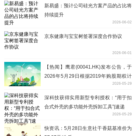
新易盛：预计公司硅光方案产品的占比将
持续提升
2026-06-02
京东健康与宝宝树签署深度合作协议
2026-06-01
【热闻】鹰君(00041.HK)发布公告，于
2026年5月29日根据2019年购股期权计
2026-05-29
划行使购股期权而发行9000股普通股股
份
深科技获得实用新型专利授权：“用于扣
合式外壳的多功能外壳拆卸工具”|速递
2026-05-29
快资讯：5月28日生意社干香菇基准价为