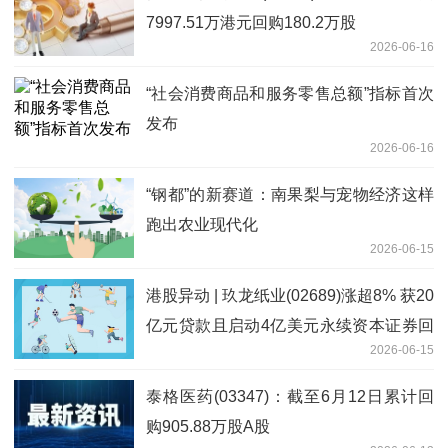
7997.51万港元回购180.2万股
2026-06-16
“社会消费商品和服务零售总额”指标首次
发布
2026-06-16
“钢都”的新赛道：南果梨与宠物经济这样
跑出农业现代化
2026-06-15
港股异动 | 玖龙纸业(02689)涨超8% 获20
亿元贷款且启动4亿美元永续资本证券回
2026-06-15
购要约
泰格医药(03347)：截至6月12日累计回
购905.88万股A股