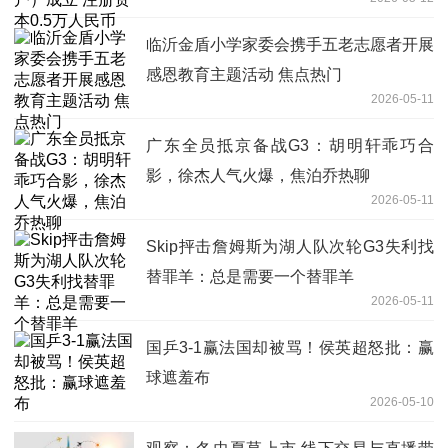
临沂金盾小学家委会携手五老志愿者开展
感恩教育主题活动 焦点热门
2026-05-11
广东全员抵京备战G3：胡明轩乖巧合
影，徐杰人气火爆，焦泊乔热聊
2026-05-11
Skip抨击詹姆斯为湖人队次轮G3失利找
替罪羊：总是需要一个替罪羊
2026-05-11
国乒3-1赢法国却被骂！侯英超怒批：赢
球遮羞布
2026-05-10