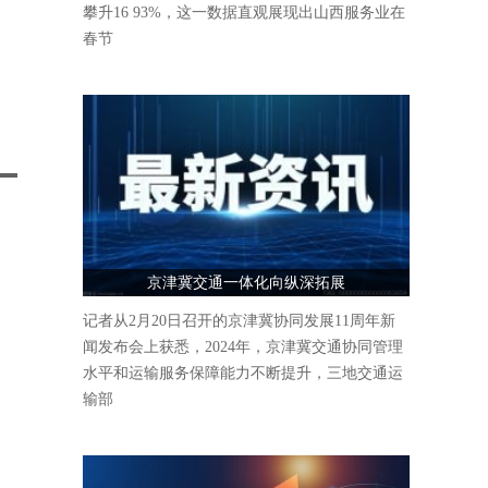
攀升16 93%，这一数据直观展现出山西服务业在
春节
京津冀交通一体化向纵深拓展
记者从2月20日召开的京津冀协同发展11周年新
闻发布会上获悉，2024年，京津冀交通协同管理
水平和运输服务保障能力不断提升，三地交通运
输部