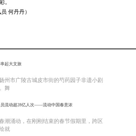
精彩。
讯员 何丹丹）
场串起大文旅
扬州市广陵古城皮市街的芍药园子非遗小剧
。舞
员流动超28亿人次——流动中国春意浓
春潮涌动，在刚刚结束的春节假期里，跨区
绘就