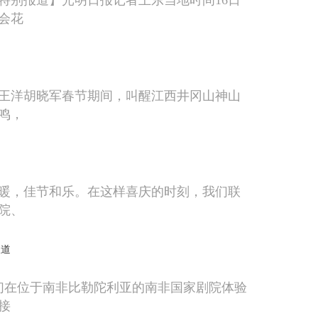
特别报道】光明日报记者王东当地时间16日
会花
王洋胡晓军春节期间，叫醒江西井冈山神山
鸣，
暖，佳节和乐。在这样喜庆的时刻，我们联
院、
报道
人们在位于南非比勒陀利亚的南非国家剧院体验
接