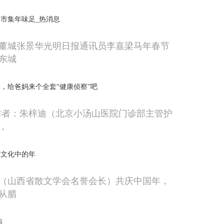
市集年味足_热消息
董城张景华光明日报通讯员李嘉梁马年春节
东城
，给爸妈来个全套“健康侦察”吧
作者：朱梓迪（北京小汤山医院门诊部主管护
，
国文化中的年
（山西省散文学会名誉会长）共庆中国年，
从腊
点