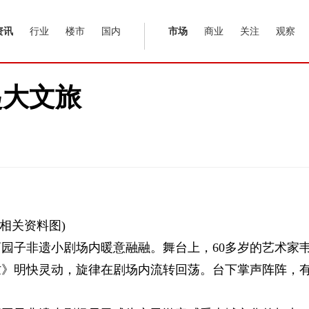
资讯
行业
楼市
国内
市场
商业
关注
观察
起大文旅
(相关资料图)
园子非遗小剧场内暖意融融。舞台上，60多岁的艺术家
忙》明快灵动，旋律在剧场内流转回荡。台下掌声阵阵，
。