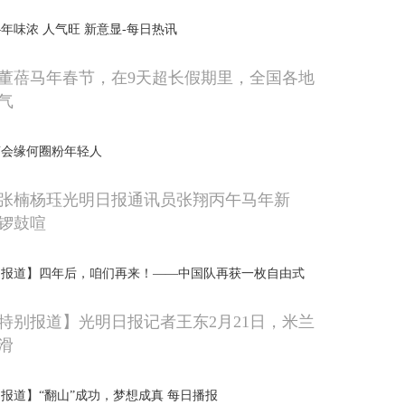
年味浓 人气旺 新意显-每日热讯
董蓓马年春节，在9天超长假期里，全国各地
气
庙会缘何圈粉年轻人
张楠杨珏光明日报通讯员张翔丙午马年新
锣鼓喧
别报道】四年后，咱们再来！——中国队再获一枚自由式
特别报道】光明日报记者王东2月21日，米兰
滑
报道】“翻山”成功，梦想成真 每日播报