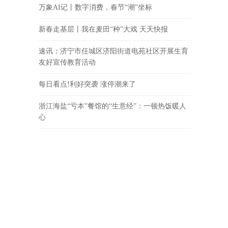
万象AI记丨数字消费，春节“潮”坐标
新春走基层丨我在麦田“种”大戏 天天快报
速讯：济宁市任城区济阳街道电苑社区开展生育
友好宣传教育活动
每日看点!利好突袭 涨停潮来了
浙江海盐“亏本”餐馆的“生意经”：一顿热饭暖人
心