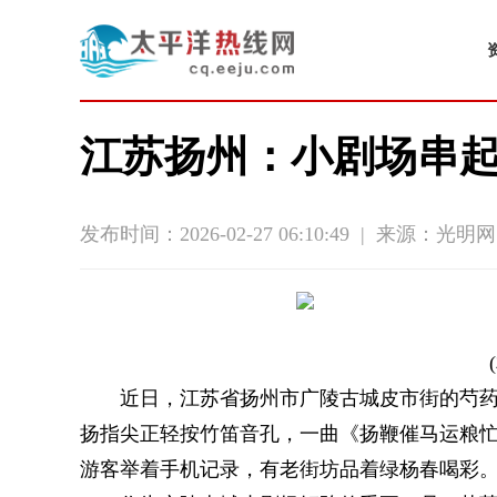
江苏扬州：小剧场串
发布时间：2026-02-27 06:10:49
|
来源：光明网
近日，江苏省扬州市广陵古城皮市街的芍药
扬指尖正轻按竹笛音孔，一曲《扬鞭催马运粮
游客举着手机记录，有老街坊品着绿杨春喝彩