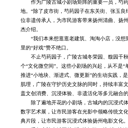
作为广陵古城小剧场矩阵的重要一员，芍
地。“除了皮市街，芍药园子在东关街、张玉良
位非遗传承人，为市民游客带来扬州清曲、扬州
杰介绍。
“我们本来想逛逛老建筑、淘淘小店，没想
里的“好戏”赞不绝口。
不止芍药园子，广陵古城冬荣园、馥园千
个“文化微空间”。这些小剧场的兴起，从不是“
推进“小地块、渐进式、微更新”的生动实践，是
肌理，广陵在守护历史文脉的同时，持续丰富
盖文创消费、沉浸体验、非遗活化等多元融合
除了遍地开花的小剧场，古城内的沉浸式
数字艺术展，让市民游客在光影中领略传统文
典片段，让市民游客沉浸式体验扬州电影文化