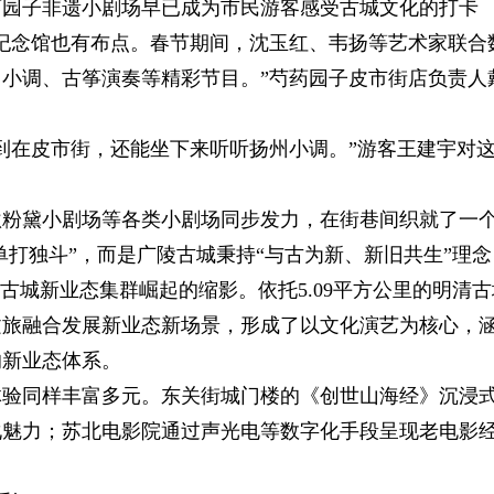
药园子非遗小剧场早已成为市民游客感受古城文化的打卡
纪念馆也有布点。春节期间，沈玉红、韦扬等艺术家联合
小调、古筝演奏等精彩节目。”芍药园子皮市街店负责人
到在皮市街，还能坐下来听听扬州小调。”游客王建宇对
秋粉黛小剧场等各类小剧场同步发力，在街巷间织就了一
单打独斗”，而是广陵古城秉持“与古为新、新旧共生”理念
古城新业态集群崛起的缩影。依托5.09平方公里的明清古
文旅融合发展新业态新场景，形成了以文化演艺为核心，
的新业态体系。
体验同样丰富多元。东关街城门楼的《创世山海经》沉浸
化魅力；苏北电影院通过声光电等数字化手段呈现老电影
。