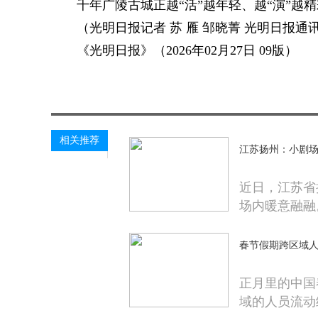
千年广陵古城正越“活”越年轻、越“演”越
（光明日报记者 苏 雁 邹晓菁 光明日报通
《光明日报》（2026年02月27日 09版）
关键词：
太平洋热线网
国内要闻
相关推荐
江苏扬州：小剧
近日，江苏省
场内暖意融融
春节假期跨区域人
正月里的中国
域的人员流动