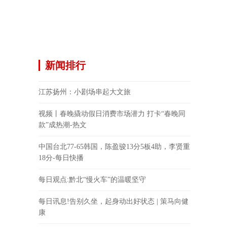
新闻排行
江苏扬州：小剧场串起大文旅
视频丨春晚撬动假日消费市场潜力 打卡“春晚同
款”成热潮-热文
中国台北77-65韩国，陈盈骏13分5板4助，李贤重
18分-每日快播
每日观点:黔北“慢火车”的温暖坚守
每日讯息!告别久坐，起身动出好状态 | 策马向健
康